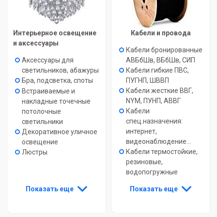
Интерьерное освещение
Кабели и провода
и аксессуары
Кабели бронированные
Аксессуары для
АВБбШв, ВБбШв, СИП
светильников, абажуры
Кабели гибкие ПВС,
Бра, подсветка, споты
ПУГНП, ШВВП
Кабели жесткие ВВГ,
Встраиваемые и
NYM, ПУНП, АВВГ
накладные точечные
Кабели
потолочные
спец.назначения:
светильники
интернет,
Декоративное уличное
видеонаблюдение...
освещение
Кабели термостойкие,
Люстры
резиновые,
водопогружные
Показать еще
Показать еще