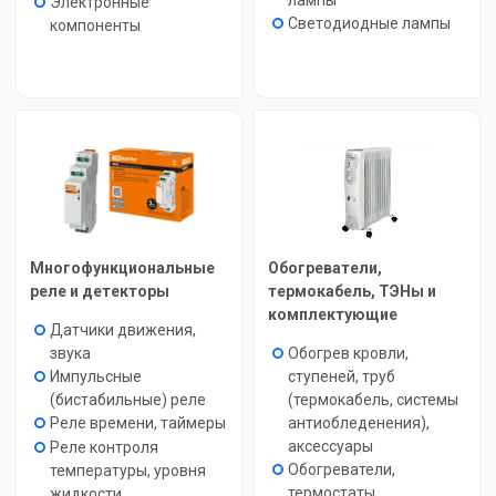
лампы
Электронные
Светодиодные лампы
компоненты
Многофункциональные
Обогреватели,
реле и детекторы
термокабель, ТЭНы и
комплектующие
Датчики движения,
звука
Обогрев кровли,
Импульсные
ступеней, труб
(бистабильные) реле
(термокабель, системы
Реле времени, таймеры
антиобледенения),
аксессуары
Реле контроля
Обогреватели,
температуры, уровня
термостаты,
жидкости,