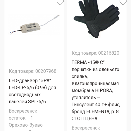
Код товара: 00216820
TERMA -15® C”
перчатки из оленьего
Код товара: 00207968
спилка,
LED-драйвер "ЭРА"
влагонепроницаемая
LED-LP-5/6 (0.98) для
мембрана HIPORA,
светодиодных
утеплитель –
панелей SPL-5/6
Тинсулейт 40 г.+ флис,
Воскресенск
бренд ELEMENTA, р. 8
остаток:
-1
СТОП ЦЕНА
Орехово-Зуево
Воскресенск