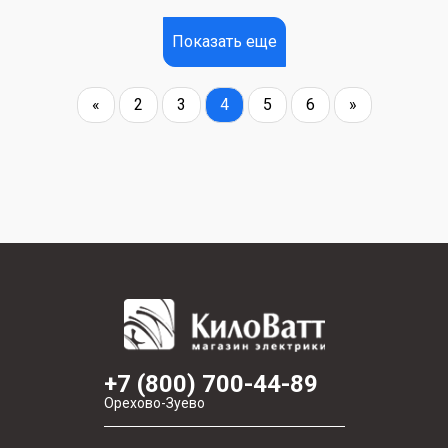
Показать еще
«
2
3
4
5
6
»
+7 (800) 700-44-89
Орехово-Зуево