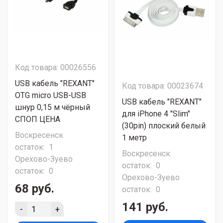
Код товара: 00026556
USB кабель "REXANT"
Код товара: 00023674
OTG micro USB-USB
USB кабель "REXANT"
шнур 0,15 м чёрный
для iPhone 4 "Slim"
СПОП ЦЕНА
(30pin) плоский белый
Воскресенск
1 метр
остаток:
1
Воскресенск
Орехово-Зуево
остаток:
0
остаток:
0
Орехово-Зуево
68 руб.
остаток:
0
141 руб.
-
+