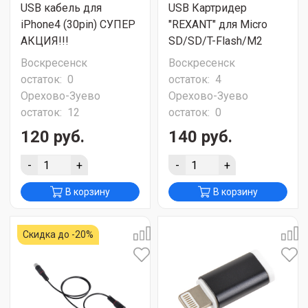
USB кабель для
USB Картридер
iPhone4 (30pin) СУПЕР
"REXANT" для Micro
АКЦИЯ!!!
SD/SD/T-Flash/M2
Воскресенск
Воскресенск
остаток:
0
остаток:
4
Орехово-Зуево
Орехово-Зуево
остаток:
12
остаток:
0
120 руб.
140 руб.
-
+
-
+
В корзину
В корзину
Скидка до -20%