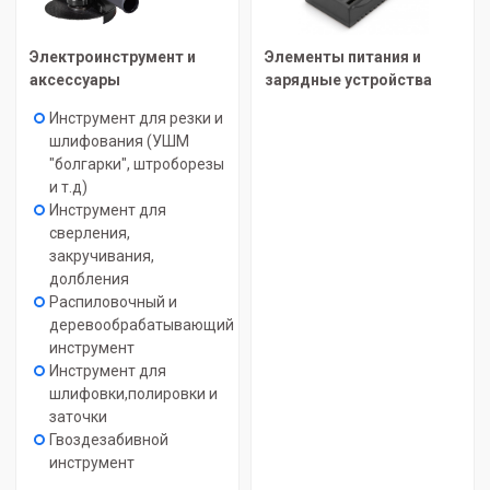
Электроинструмент и
Элементы питания и
аксессуары
зарядные устройства
Инструмент для резки и
шлифования (УШМ
"болгарки", штроборезы
и т.д)
Инструмент для
сверления,
закручивания,
долбления
Распиловочный и
деревообрабатывающий
инструмент
Инструмент для
шлифовки,полировки и
заточки
Гвоздезабивной
инструмент