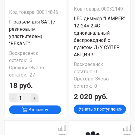
Код товара: 00032149
Код товара: 00014846
LED диммер "LAMPER"
F-разъем для SAT, (с
12-24V 2.4G
резиновым
одноканальный
уплотнителем)
беспроводной с
"REXANT"
пультом Д/У СУПЕР
Воскресенск
АКЦИЯ!!!
остаток:
6
Воскресенск
Орехово-Зуево
остаток:
0
остаток:
27
Орехово-Зуево
18 руб.
остаток:
0
2 020 руб.
-
+
Узнать о поступлении
В корзину