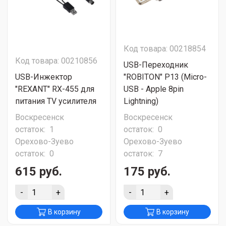
Код товара: 00218854
Код товара: 00210856
USB-Переходник
USB-Инжектор
"ROBITON" P13 (Micro-
"REXANT" RX-455 для
USB - Apple 8pin
питания TV усилителя
Lightning)
Воскресенск
Воскресенск
остаток:
1
остаток:
0
Орехово-Зуево
Орехово-Зуево
остаток:
0
остаток:
7
615 руб.
175 руб.
-
+
-
+
В корзину
В корзину