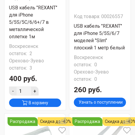
USB кабель "REXANT"
для iPhone
Код товара: 00026557
5/5S/5C/6/6+/7 в
USB кабель "REXANT"
металлической
для iPhone 5/5S/6/7
оплетке 1м
моделей "Slim"
Воскресенск
плоский 1 метр белый
остаток:
2
Воскресенск
Орехово-Зуево
остаток:
0
остаток:
3
Орехово-Зуево
400 руб.
остаток:
0
260 руб.
-
+
Узнать о поступлении
В корзину
Распродажа
Скидка до -40%
Распродажа
Скидка до -40