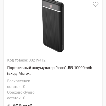
Код товара: 00219412
Портативный аккумулятор “hoco" J59 10000mAh
(вход: Micro-...
Воскресенск
остаток:
0
Орехово-Зуево
остаток:
0