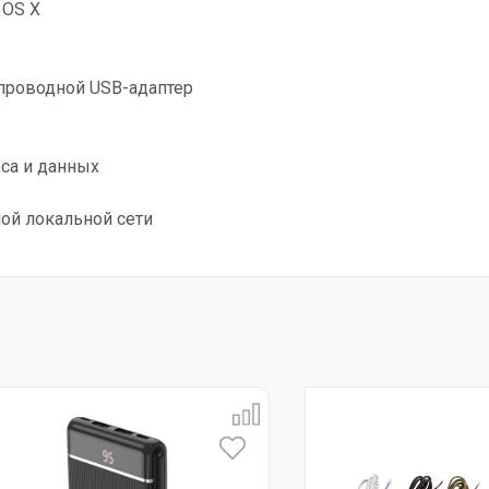
 OS X
проводной USB-адаптер
са и данных
ой локальной сети