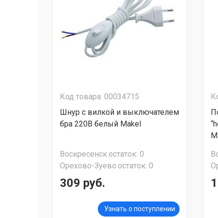
Код товара: 00034715
К
Шнур с вилкой и выключателем
П
бра 220В белый Makel
“
Mi
Воскресенск
остаток:
0
В
Орехово-Зуево
остаток:
0
О
309 руб.
1
Узнать о поступлении