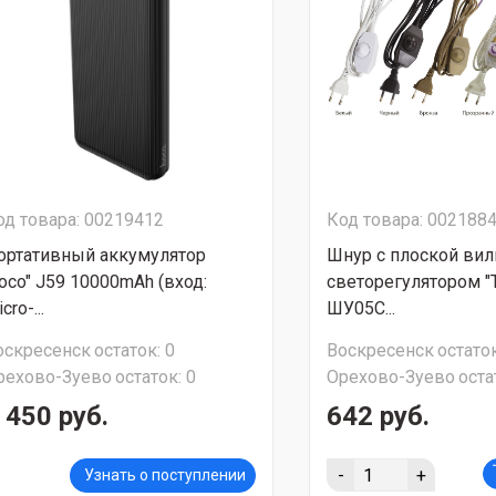
од товара: 00219412
Код товара: 002188
ортативный аккумулятор
Шнур с плоской вил
hoco" J59 10000mAh (вход:
светорегулятором "
cro-...
ШУ05С...
оскресенск
остаток:
0
Воскресенск
остаток
рехово-Зуево
остаток:
0
Орехово-Зуево
оста
 450 руб.
642 руб.
-
+
Узнать о поступлении