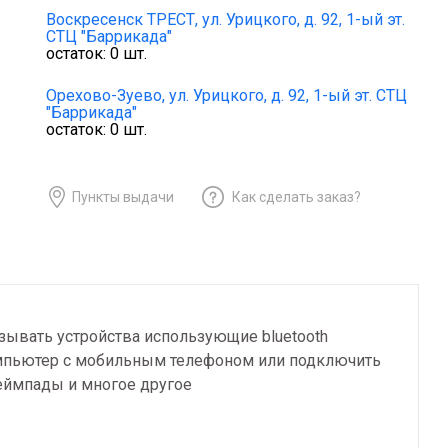
Воскресенск ТРЕСТ,
ул. Урицкого, д. 92, 1-ый эт.
СТЦ "Баррикада"
остаток:
0
шт.
Орехово-Зуево,
ул. Урицкого, д. 92, 1-ый эт. СТЦ
"Баррикада"
остаток:
0
шт.
Пункты выдачи
Как сделать заказ?
язывать устройства использующие bluetoоth
омпьютер с мобильным телефоном или подключить
геймпады и многое другое