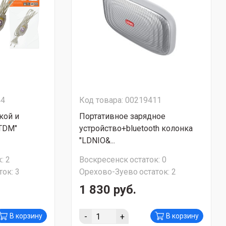
44
Код товара: 00219411
кой и
Портативное зарядное
TDM"
устройство+bluetooth колонка
"LDNIO&...
:
2
Воскресенск
остаток:
0
ток:
3
Орехово-Зуево
остаток:
2
1 830 руб.
-
+
В корзину
В корзину