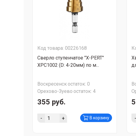
Код товара: 00226168
К
Сверло ступенчатое "X-PERT"
Х
XPC1002 (D: 4-20мм) по м...
дл
Воскресенск
остаток:
0
В
Орехово-Зуево
остаток:
4
О
355 руб.
5
-
+
В корзину