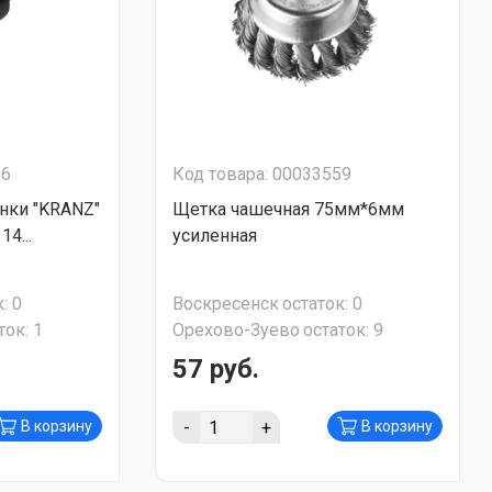
56
Код товара: 00033559
нки "KRANZ"
Щетка чашечная 75мм*6мм
4...
усиленная
:
0
Воскресенск
остаток:
0
ток:
1
Орехово-Зуево
остаток:
9
57 руб.
-
+
В корзину
В корзину