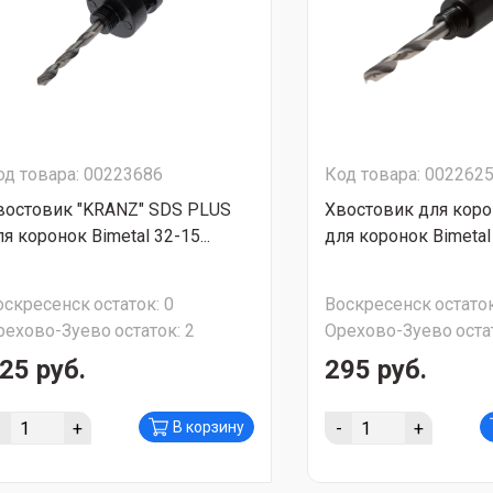
од товара: 00223686
Код товара: 002262
востовик "KRANZ" SDS PLUS
Хвостовик для коро
я коронок Bimetal 32-15...
для коронок Bimetal 1
оскресенск
остаток:
0
Воскресенск
остаток
рехово-Зуево
остаток:
2
Орехово-Зуево
оста
25 руб.
295 руб.
-
+
-
+
В корзину