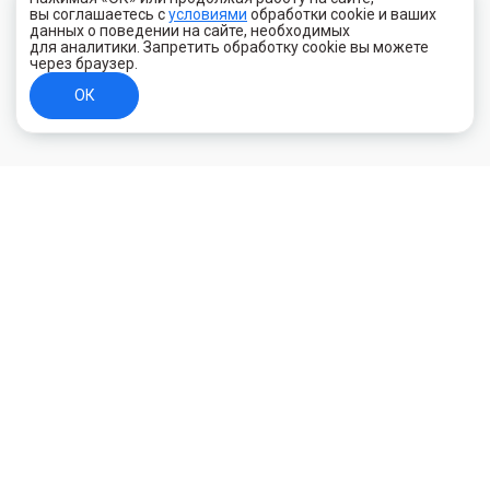
вы соглашаетесь с
условиями
обработки cookie и ваших
данных о поведении на сайте, необходимых
для аналитики. Запретить обработку cookie вы можете
через браузер.
ОК
+7 (800) 700-44-89
Орехово-Зуево
E-mail
id.kilowatt@yandex.ru
Орехово-Зуево