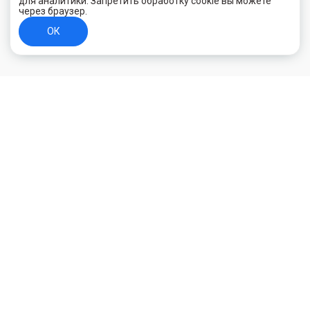
для аналитики. Запретить обработку cookie вы можете
через браузер.
ОК
+7 (800) 700-44-89
Орехово-Зуево
E-mail
id.kilowatt@yandex.ru
Орехово-Зуево