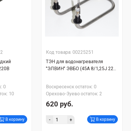
62
Код товара: 00225251
адкий
ТЭН для водонагревателя
220В
"ЭЛВИН" ЭВБО (45А 8/1,25J 22...
:
0
Воскресенск
остаток:
0
ток:
10
Орехово-Зуево
остаток:
2
620 руб.
-
+
В корзину
В корзину