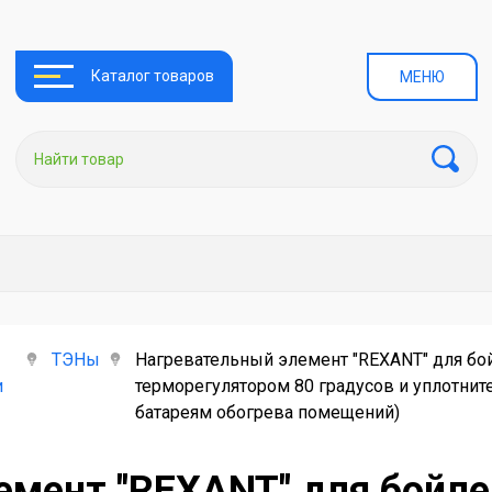
Каталог товаров
МЕНЮ
ТЭНы
Нагревательный элемент "REXANT" для бой
и
терморегулятором 80 градусов и уплотнит
батареям обогрева помещений)
емент "REXANT" для бойле