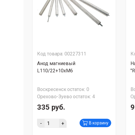
Код товара: 00227311
К
Анод магниевый
Н
L110/22+10хМ6
"
Воскресенск
остаток:
0
В
Орехово-Зуево
остаток:
4
О
335 руб.
9
-
+
В корзину