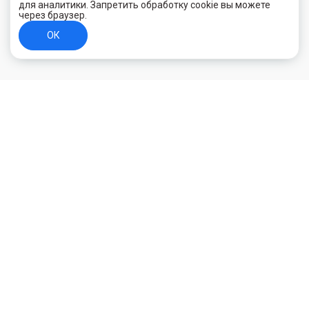
для аналитики. Запретить обработку cookie вы можете
через браузер.
ОК
+7 (800) 700-44-89
Орехово-Зуево
E-mail
id.kilowatt@yandex.ru
Орехово-Зуево