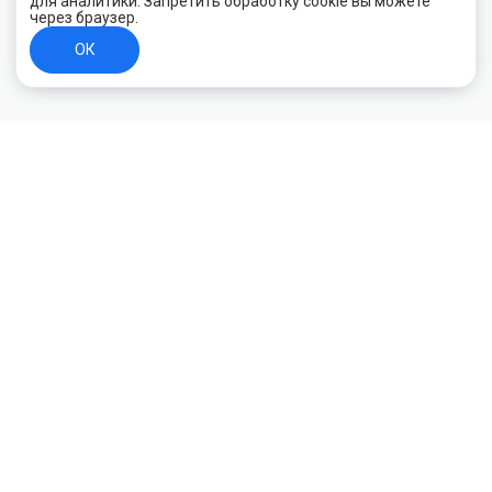
для аналитики. Запретить обработку cookie вы можете
через браузер.
ОК
+7 (800) 700-44-89
Орехово-Зуево
E-mail
id.kilowatt@yandex.ru
Орехово-Зуево