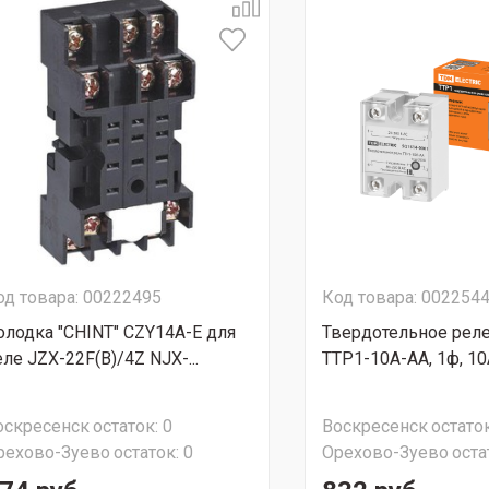
од товара: 00222495
Код товара: 002254
олодка "CHINT" CZY14A-E для
Твердотельное реле
еле JZX-22F(B)/4Z NJX-...
ТТР1-10А-AА, 1ф, 10А
оскресенск
остаток:
0
Воскресенск
остаток
рехово-Зуево
остаток:
0
Орехово-Зуево
оста