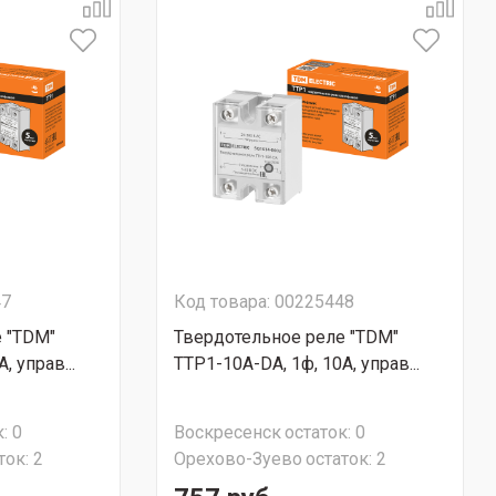
47
Код товара: 00225448
 "TDM"
Твердотельное реле "TDM"
, управ...
ТТР1-10А-DА, 1ф, 10А, управ...
:
0
Воскресенск
остаток:
0
ток:
2
Орехово-Зуево
остаток:
2