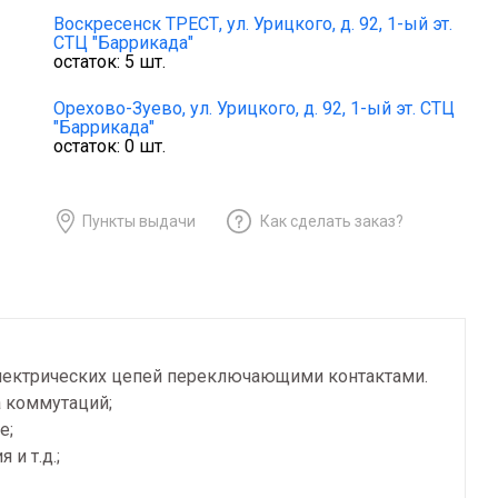
Воскресенск ТРЕСТ,
ул. Урицкого, д. 92, 1-ый эт.
СТЦ "Баррикада"
остаток:
5
шт.
Орехово-Зуево,
ул. Урицкого, д. 92, 1-ый эт. СТЦ
"Баррикада"
остаток:
0
шт.
Пункты выдачи
Как сделать заказ?
электрических цепей переключающими контактами.
 коммутаций;
е;
и т.д.;