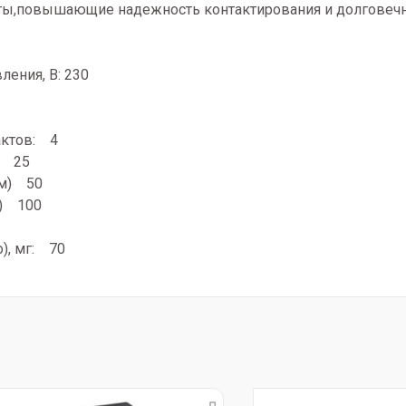
ы,повышающие надежность контактирования и долговечн
ения, В: 230
актов: 4
с: 25
Ом) 50
м) 100
), мг: 70