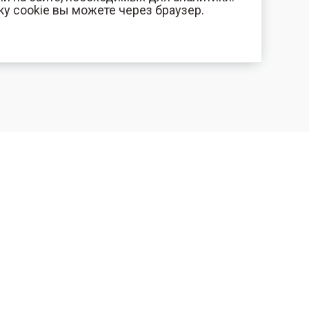
ку cookie вы можете через браузер.
+7 (800) 700-44-89
КОМПАНИЯ
Орехово-Зуево
Контакты
E-mail
Фотогалерея
id.kilowatt@yandex.ru
Отзывы
Орехово-Зуево
О нас