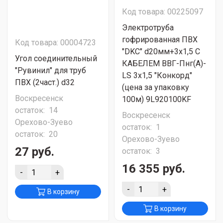
Код товара: 00225097
Электротруба
гофрированная ПВХ
Код товара: 00004723
"DKC" d20мм+3х1,5 С
Угол соединительный
КАБЕЛЕМ ВВГ-Пнг(А)-
"Рувинил" для труб
LS 3х1,5 "Конкорд"
ПВХ (2част.) d32
(цена за упаковку
Воскресенск
100м) 9L920100KF
остаток:
14
Воскресенск
Орехово-Зуево
остаток:
1
остаток:
20
Орехово-Зуево
27 руб.
остаток:
3
16 355 руб.
-
+
-
+
В корзину
В корзину