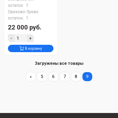
остаток:
1
Орехово-Зуево
остаток:
1
22 000 руб.
-
+
В корзину
Загружены все товары
«
5
6
7
8
9