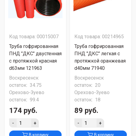
Код товара: 00015007
Код товара: 00214965
Труба гофрированная
Труба гофрированная
ПНД "ДКС" двустенная
ПНД "ДКС" легкая с
с протяжкой красная
протяжкой оранжевая
d63мм 121963
d40мм 71940
Воскресенск
Воскресенск
остаток:
34.75
остаток:
20
Орехово-Зуево
Орехово-Зуево
остаток:
99.4
остаток:
18
174 руб.
89 руб.
-
+
-
+
В корзину
В корзину