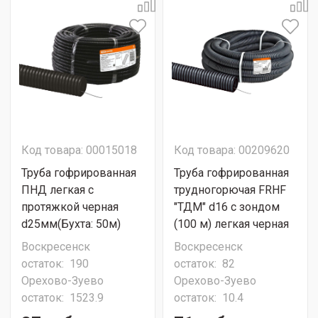
Код товара: 00015018
Код товара: 00209620
Труба гофрированная
Труба гофрированная
ПНД легкая с
трудногорючая FRHF
протяжкой черная
"ТДМ" d16 с зондом
d25мм(Бухта: 50м)
(100 м) легкая черная
Воскресенск
Воскресенск
остаток:
190
остаток:
82
Орехово-Зуево
Орехово-Зуево
остаток:
1523.9
остаток:
10.4