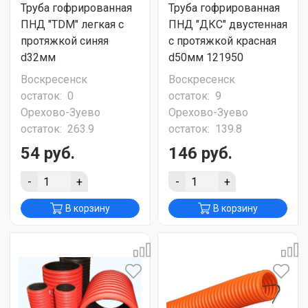
Труба гофрированная
Труба гофрированная
ПНД "TDM" легкая с
ПНД "ДКС" двустенная
протяжкой синяя
с протяжкой красная
d32мм
d50мм 121950
Воскресенск
Воскресенск
остаток:
0
остаток:
9
Орехово-Зуево
Орехово-Зуево
остаток:
263.9
остаток:
139.8
54 руб.
146 руб.
-
+
-
+
В корзину
В корзину