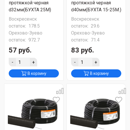
протяжкой черная
протяжкой черная
d32мм(БУХТА 25М)
d40мм(БУХТА 15-25М.)
Воскресенск
Воскресенск
остаток:
178.5
остаток:
29.6
Орехово-Зуево
Орехово-Зуево
остаток:
972.7
остаток:
71.4
57 руб.
83 руб.
-
+
-
+
В корзину
В корзину