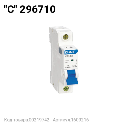
"С" 296710
Код товара:00219742
Артикул:1609216