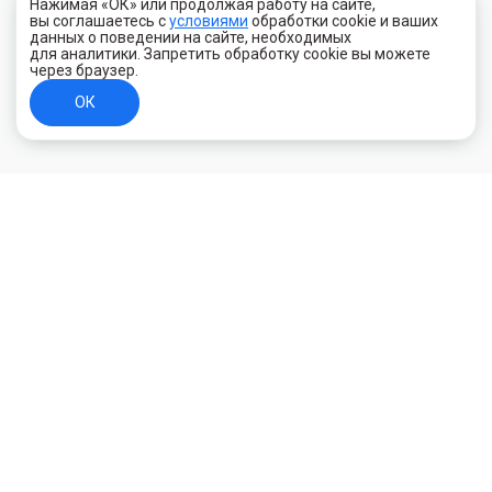
Нажимая «ОК» или продолжая работу на сайте,
вы соглашаетесь с
условиями
обработки cookie и ваших
данных о поведении на сайте, необходимых
для аналитики. Запретить обработку cookie вы можете
через браузер.
ОК
+7 (800) 700-44-89
Орехово-Зуево
E-mail
id.kilowatt@yandex.ru
Орехово-Зуево