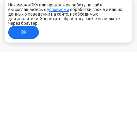
Нажимая «ОК» или продолжая работу на сайте,
вы соглашаетесь с
условиями
обработки cookie и ваших
данных о поведении на сайте, необходимых
для аналитики. Запретить обработку cookie вы можете
через браузер.
ОК
+7 (800) 700-44-89
Орехово-Зуево
E-mail
id.kilowatt@yandex.ru
Орехово-Зуево