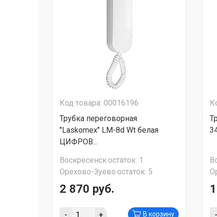
Код товара: 00016196
К
Трубка переговорная
Т
"Laskomex" LM-8d Wt белая
3
ЦИФРОВ...
Воскресенск
остаток:
1
В
Орехово-Зуево
остаток:
5
О
2 870 руб.
1
-
+
В корзину