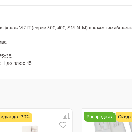
фонов VIZIT (серии 300, 400, SM, N, M) в качестве абонент
ова;
75х35;
с 1 до плюс 45.
идка до -20%
Распродажа
Скидк