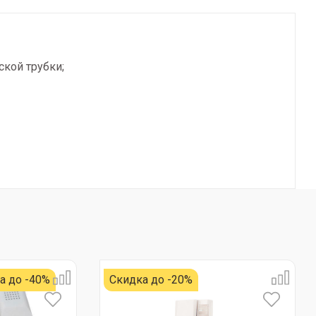
ской трубки;
а до -40%
Скидка до -20%