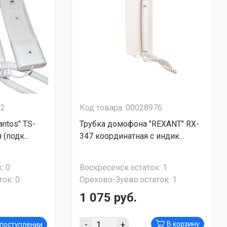
82
Код товара: 00028976
ntos" TS-
Трубка домофона "REXANT" RX-
(подк...
347 координатная с индик...
:
0
Воскресенск
остаток:
1
ток:
0
Орехово-Зуево
остаток:
1
1 075 руб.
-
+
В корзину
 поступлении