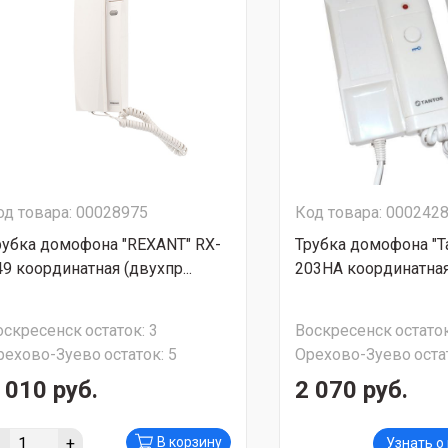
од товара: 00028975
Код товара: 000242
рубка домофона "REXANT" RX-
Трубка домофона "Ta
49 координатная (двухпр...
203HA координатная 
оскресенск
остаток:
3
Воскресенск
остаток
рехово-Зуево
остаток:
5
Орехово-Зуево
оста
 010 руб.
2 070 руб.
-
+
В корзину
Узнать о