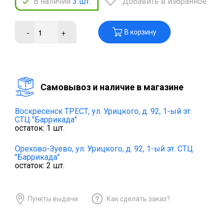
В наличии
3
шт.
Добавить в избранное
-
+
В корзину
Cамовывоз и наличие в магазине
Воскресенск ТРЕСТ,
ул. Урицкого, д. 92, 1-ый эт.
СТЦ "Баррикада"
остаток:
1
шт.
Орехово-Зуево,
ул. Урицкого, д. 92, 1-ый эт. СТЦ
"Баррикада"
остаток:
2
шт.
Пункты выдачи
Как сделать заказ?