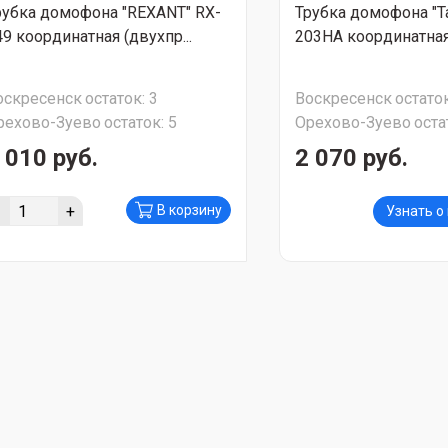
рубка домофона "REXANT" RX-
Трубка домофона "Ta
49 координатная (двухпр...
203HA координатная 
оскресенск
остаток:
3
Воскресенск
остаток
рехово-Зуево
остаток:
5
Орехово-Зуево
оста
 010 руб.
2 070 руб.
-
+
В корзину
Узнать о