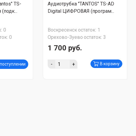
ntos" TS-
Аудиотрубка "TANTOS" TS-AD
(подк...
Digital ЦИФРОВАЯ (програм...
:
0
Воскресенск
остаток:
1
ток:
0
Орехово-Зуево
остаток:
3
1 700 руб.
-
+
В корзину
 поступлении