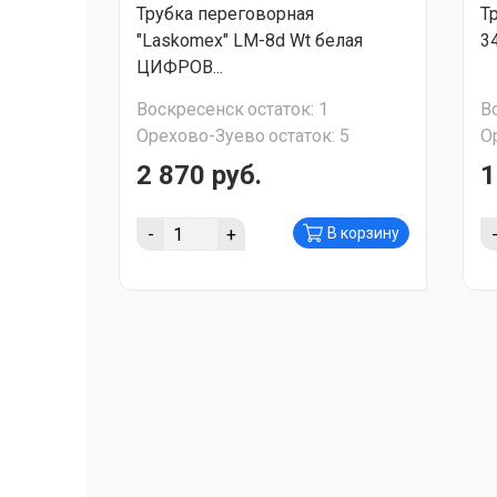
Трубка переговорная
Т
"Laskomex" LM-8d Wt белая
3
ЦИФРОВ...
Воскресенск
остаток:
1
В
Орехово-Зуево
остаток:
5
О
2 870 руб.
1
-
+
В корзину