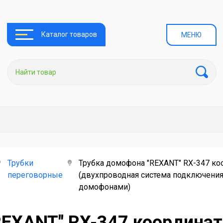
Каталог товаров
МЕНЮ
Трубки
Трубка домофона "REXANT" RX-347 ко
переговорные
(двухпроводная система подключени
домофонами)
REXANT" RX-347 координат