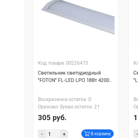
Код товара: 00226473
К
Светильник светодиодный
С
"FOTON" FL-LED LPO 18Вт 4200...
"
Воскресенск
остаток:
0
В
Орехово-Зуево
остаток:
21
О
305 руб.
1
-
+
В корзину