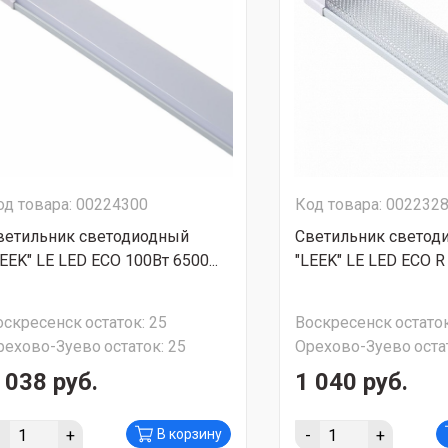
од товара: 00224300
Код товара: 002232
ветильник светодиодный
Светильник светод
LEEK" LE LED ECO 100Вт 6500...
"LEEK" LE LED ECO R 
оскресенск
остаток:
25
Воскресенск
остаток
рехово-Зуево
остаток:
25
Орехово-Зуево
оста
 038 руб.
1 040 руб.
-
+
-
+
В корзину