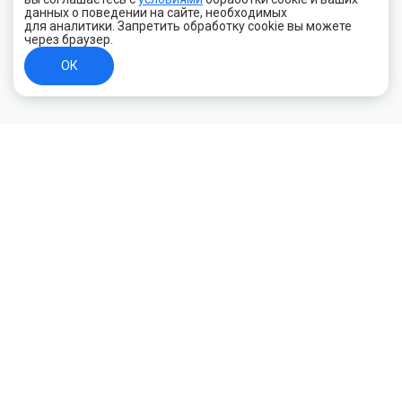
данных о поведении на сайте, необходимых
для аналитики. Запретить обработку cookie вы можете
через браузер.
ОК
+7 (800) 700-44-89
Орехово-Зуево
E-mail
id.kilowatt@yandex.ru
Орехово-Зуево