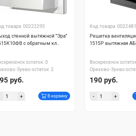
од товара: 00222295
Код товара: 002248
ыход стенной вытяжной "Эра"
Решетка вентиляцио
515К10ФВ с обратным кл...
1515Р вытяжная АБС
оскресенск
остаток:
0
Воскресенск
остаток
рехово-Зуево
остаток:
2
Орехово-Зуево
оста
95 руб.
190 руб.
-
+
-
+
В корзину