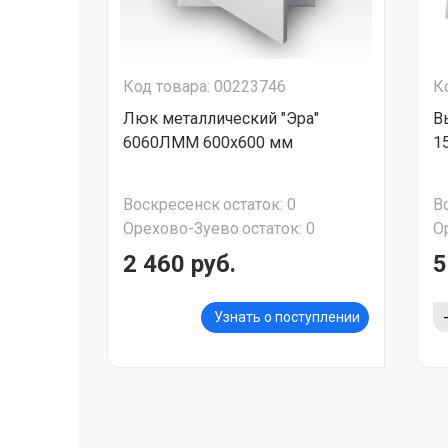
Код товара: 00223746
К
Люк металлический "Эра"
В
6060ЛММ 600х600 мм
1
Воскресенск
остаток:
0
В
Орехово-Зуево
остаток:
0
О
2 460 руб.
5
Узнать о поступлении