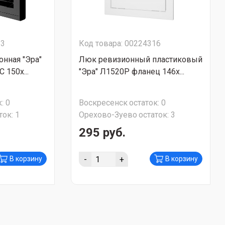
13
Код товара: 00224316
нная "Эра"
Люк ревизионный пластиковый
 150х...
"Эра" Л1520Р фланец 146х...
:
0
Воскресенск
остаток:
0
ток:
1
Орехово-Зуево
остаток:
3
295 руб.
-
+
В корзину
В корзину