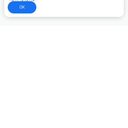
ОК
+7 (800) 700-44-89
Орехово-Зуево
E-mail
id.kilowatt@yandex.ru
Орехово-Зуево