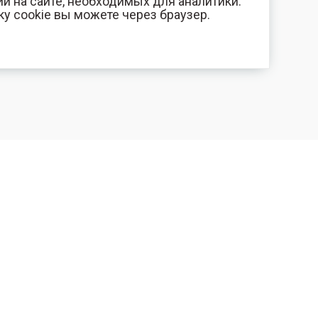
и на сайте, необходимых для аналитики.
ку cookie вы можете через браузер.
+7 (800) 700-44-89
КОМПАНИЯ
Орехово-Зуево
Контакты
E-mail
Фотогалерея
id.kilowatt@yandex.ru
Отзывы
Орехово-Зуево
О нас