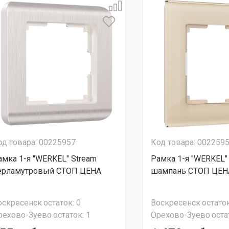
од товара: 00225957
Код товара: 002259
амка 1-я "WERKEL" Stream
Рамка 1-я "WERKEL" 
ерламутровый СТОП ЦЕНА
шампань СТОП ЦЕН
оскресенск
остаток:
0
Воскресенск
остаток
рехово-Зуево
остаток:
1
Орехово-Зуево
оста