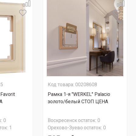
55
Код товара: 00208608
Favorit
Рамка 1-я "WERKEL" Palacio
А
золото/белый СТОП ЦЕНА
:
0
Воскресенск
остаток:
0
ток:
1
Орехово-Зуево
остаток:
0