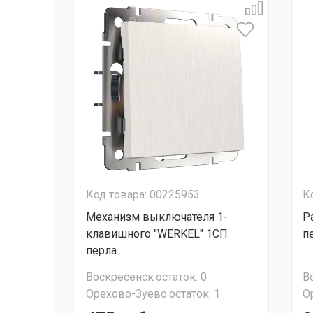
Код товара: 00225953
К
Механизм выключателя 1-
Р
клавишного "WERKEL" 1СП
п
перла...
Воскресенск
остаток:
0
В
Орехово-Зуево
остаток:
1
О