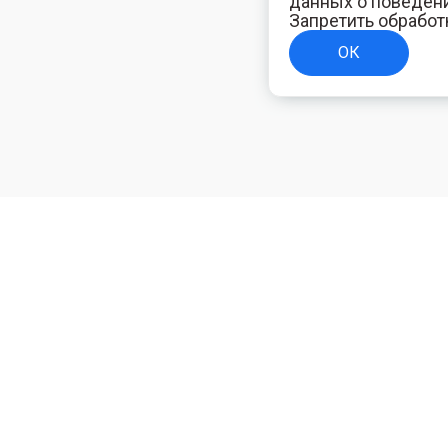
данных о поведени
Запретить обработ
ОК
ТЕЛЯМ
ИНФОРМАЦИЯ ДЛЯ ПОКУПАТЕЛЕЙ
Доставка
ям
Оплата
Политика конфиденциальности
Полезная электротехническая информация
Блог