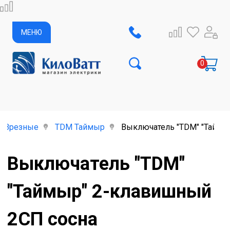
МЕНЮ
Врезные
TDM Таймыр
Выключатель "TDM" "Таймы
Выключатель "TDM"
"Таймыр" 2-клавишный
2CП сосна