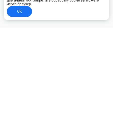
для аналитики. Запретить обработку cookie вы можете
через браузер.
ОК
+7 (800) 700-44-89
Орехово-Зуево
E-mail
id.kilowatt@yandex.ru
Орехово-Зуево