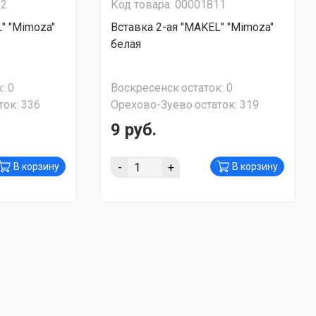
12
Код товара: 00001811
" "Mimoza"
Вставка 2-ая "MAKEL" "Mimoza"
белая
:
0
Воскресенск
остаток:
0
ток:
336
Орехово-Зуево
остаток:
319
9 руб.
-
+
В корзину
В корзину