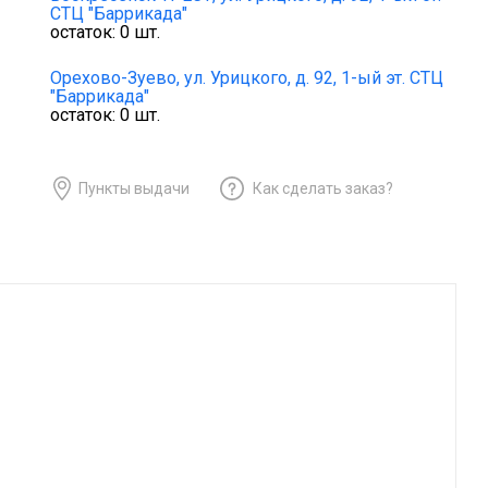
СТЦ "Баррикада"
остаток:
0
шт.
Орехово-Зуево,
ул. Урицкого, д. 92, 1-ый эт. СТЦ
"Баррикада"
остаток:
0
шт.
Пункты выдачи
Как сделать заказ?