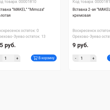
од товара: 00001810
Код товара: 000018
ставка "MAKEL" "Mimoza"
Вставка 2-ая "MAKEL
олотая
кремовая
оскресенск
остаток:
0
Воскресенск
остаток
рехово-Зуево
остаток:
13
Орехово-Зуево
оста
5 руб.
9 руб.
-
+
-
+
В корзину