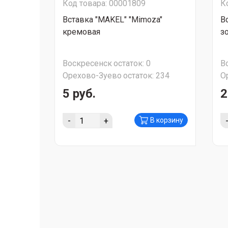
Код товара: 00001809
К
Вставка "MAKEL" "Mimoza"
В
кремовая
з
Воскресенск
остаток:
0
В
Орехово-Зуево
остаток:
234
О
5 руб.
2
-
+
В корзину