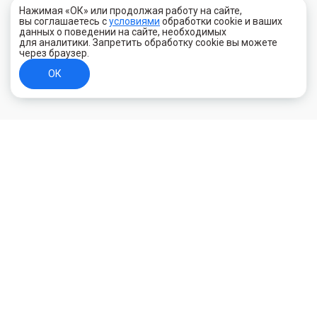
Нажимая «ОК» или продолжая работу на сайте,
вы соглашаетесь с
условиями
обработки cookie и ваших
данных о поведении на сайте, необходимых
для аналитики. Запретить обработку cookie вы можете
через браузер.
ОК
+7 (800) 700-44-89
Орехово-Зуево
E-mail
id.kilowatt@yandex.ru
Орехово-Зуево