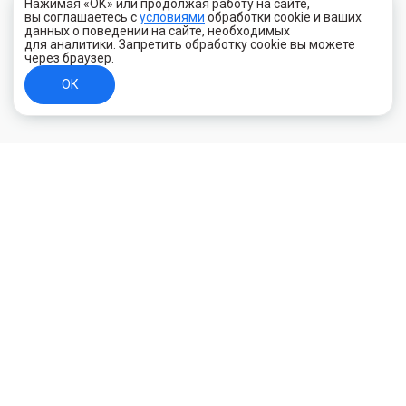
Нажимая «ОК» или продолжая работу на сайте,
вы соглашаетесь с
условиями
обработки cookie и ваших
данных о поведении на сайте, необходимых
для аналитики. Запретить обработку cookie вы можете
через браузер.
ОК
+7 (800) 700-44-89
Орехово-Зуево
E-mail
id.kilowatt@yandex.ru
Орехово-Зуево