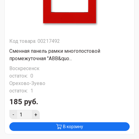
Код товара: 00217492
Сменная панель рамки многопостовой
промежуточная "ABB&quo...
Воскресенск
остаток:
0
Орехово-Зуево
остаток:
1
185 руб.
-
+
В корзину