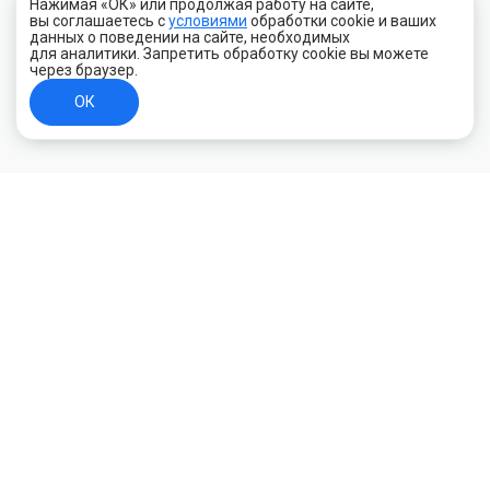
Нажимая «ОК» или продолжая работу на сайте,
вы соглашаетесь с
условиями
обработки cookie и ваших
данных о поведении на сайте, необходимых
для аналитики. Запретить обработку cookie вы можете
через браузер.
ОК
+7 (800) 700-44-89
Орехово-Зуево
E-mail
id.kilowatt@yandex.ru
Орехово-Зуево