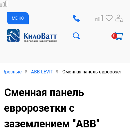
МЕНЮ
Врезные
ABB LEVIT
Сменная панель евророзетки с
Сменная панель
евророзетки с
заземлением "ABB"