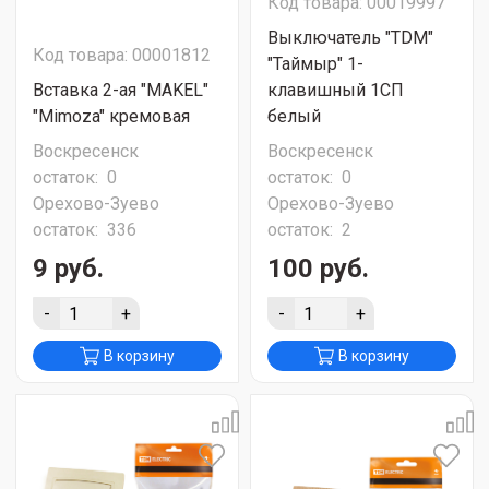
Код товара: 00019997
Выключатель "TDM"
Код товара: 00001812
"Таймыр" 1-
Вставка 2-ая "MAKEL"
клавишный 1CП
"Mimoza" кремовая
белый
Воскресенск
Воскресенск
остаток:
0
остаток:
0
Орехово-Зуево
Орехово-Зуево
остаток:
336
остаток:
2
9 руб.
100 руб.
-
+
-
+
В корзину
В корзину