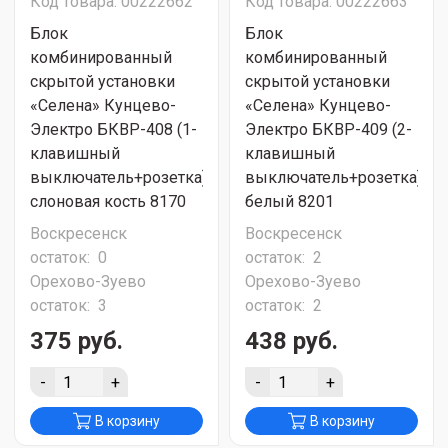
Код товара: 00222662
Код товара: 00222663
Блок
Блок
комбинированный
комбинированный
скрытой установки
скрытой установки
«Селена» Кунцево-
«Селена» Кунцево-
Электро БКВР-408 (1-
Электро БКВР-409 (2-
клавишный
клавишный
выключатель+розетка)
выключатель+розетка)
слоновая кость 8170
белый 8201
Воскресенск
Воскресенск
остаток:
0
остаток:
2
Орехово-Зуево
Орехово-Зуево
остаток:
3
остаток:
2
375 руб.
438 руб.
-
+
-
+
В корзину
В корзину