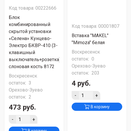
Код товара: 00222666
Блок
комбинированный
Код товара: 00001807
скрытой установки
Вставка "MAKEL"
«Селена» Кунцево-
"Mimoza" белая
Электро БКВР-410 (3-
Воскресенск
клавишный
остаток:
0
выключатель+розетка)
Орехово-Зуево
слоновая кость 8172
остаток:
203
Воскресенск
4 руб.
остаток:
3
Орехово-Зуево
-
+
остаток:
2
473 руб.
В корзину
-
+
В корзину