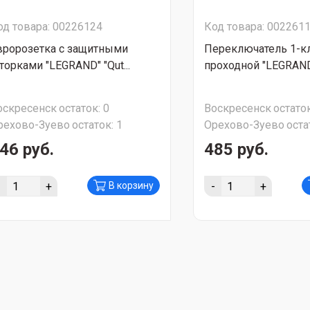
од товара: 00226124
Код товара: 002261
вророзетка с защитными
Переключатель 1-
торками "LEGRAND" "Qut...
проходной "LEGRAND" 
оскресенск
остаток:
0
Воскресенск
остаток
рехово-Зуево
остаток:
1
Орехово-Зуево
оста
46 руб.
485 руб.
-
+
-
+
В корзину