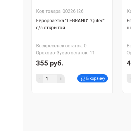
Код товара: 00226126
К
Евророзетка "LEGRAND" "Quteo"
Е
с/з открытой...
ш
Воскресенск
остаток:
0
В
Орехово-Зуево
остаток:
11
О
355 руб.
4
-
+
В корзину