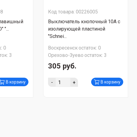
18
Код товара: 00226005
клавишный
Выключатель кнопочный 10А с
"...
изолирующей пластиной
"Schnei...
:
0
Воскресенск
остаток:
0
ток:
3
Орехово-Зуево
остаток:
3
305 руб.
-
+
В корзину
В корзину