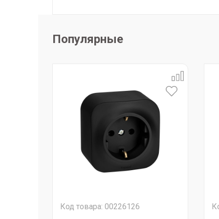
Популярные
Код товара: 00226126
К