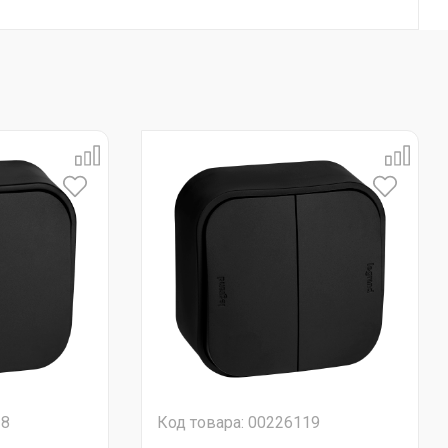
18
Код товара: 00226119