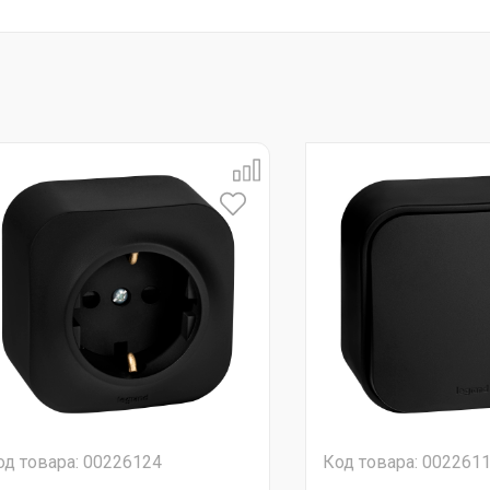
од товара: 00226124
Код товара: 002261