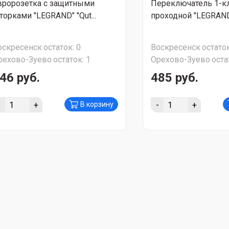
вророзетка с защитными
Переключатель 1-
торками "LEGRAND" "Qut...
проходной "LEGRAND" 
оскресенск
остаток:
0
Воскресенск
остаток
рехово-Зуево
остаток:
1
Орехово-Зуево
оста
46 руб.
485 руб.
-
+
-
+
В корзину