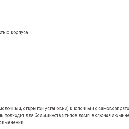
стью корпуса
 (молочный, открытой установки) кнопочный с самовозвра
тель подходит для большинства типов ламп, включая люмин
применении.