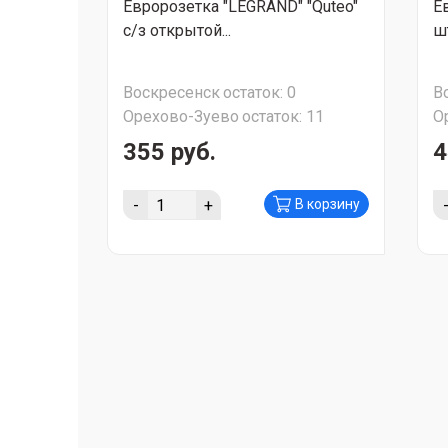
Евророзетка "LEGRAND" "Quteo"
Е
с/з открытой...
ш
Воскресенск
остаток:
0
В
Орехово-Зуево
остаток:
11
О
355 руб.
4
-
+
В корзину