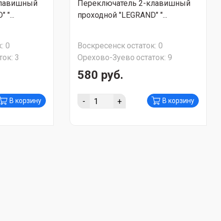
клавишный
Переключатель 2-клавишный
"...
проходной "LEGRAND" "...
:
0
Воскресенск
остаток:
0
ток:
3
Орехово-Зуево
остаток:
9
580 руб.
-
+
В корзину
В корзину