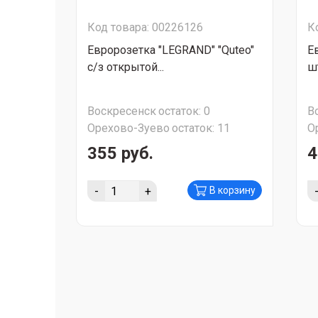
Код товара: 00226126
К
Евророзетка "LEGRAND" "Quteo"
Е
с/з открытой...
ш
Воскресенск
остаток:
0
В
Орехово-Зуево
остаток:
11
О
355 руб.
4
-
+
В корзину