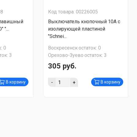
18
Код товара: 00226005
клавишный
Выключатель кнопочный 10А с
"...
изолирующей пластиной
"Schnei...
:
0
Воскресенск
остаток:
0
ток:
3
Орехово-Зуево
остаток:
3
305 руб.
-
+
В корзину
В корзину