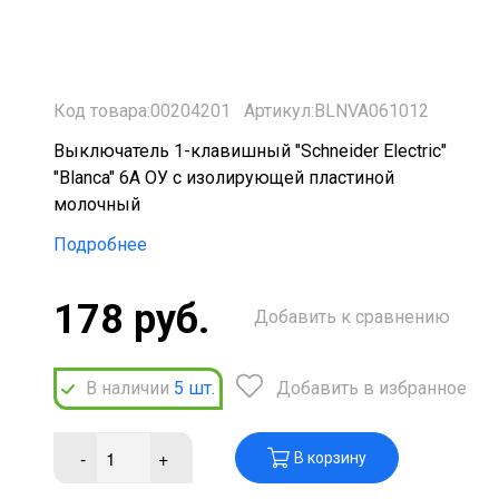
Код товара:00204201
Артикул:BLNVA061012
Выключатель 1-клавишный "Schneider Electric"
"Blanca" 6А ОУ с изолирующей пластиной
молочный
Подробнее
178 руб.
Добавить к сравнению
В наличии
5
шт.
Добавить в избранное
-
+
В корзину