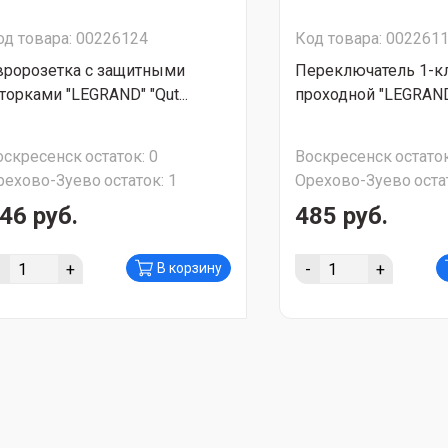
од товара: 00226124
Код товара: 002261
вророзетка с защитными
Переключатель 1-
торками "LEGRAND" "Qut...
проходной "LEGRAND" 
оскресенск
остаток:
0
Воскресенск
остаток
рехово-Зуево
остаток:
1
Орехово-Зуево
оста
46 руб.
485 руб.
-
+
-
+
В корзину