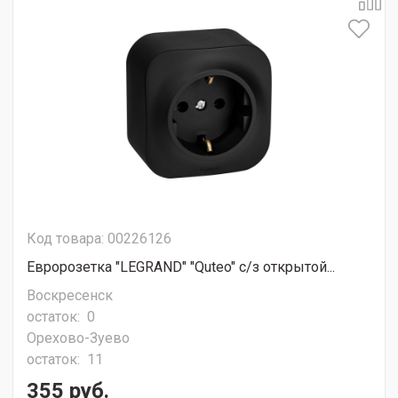
Код товара: 00226126
Евророзетка "LEGRAND" "Quteo" с/з открытой...
Воскресенск
остаток:
0
Орехово-Зуево
остаток:
11
355 руб.