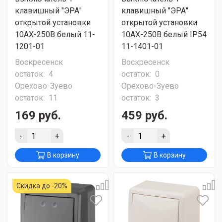
клавишный "ЭРА"
клавишный "ЭРА"
открытой установки
открытой установки
10АХ-250В белый 11-
10АХ-250В белый IP54
1201-01
11-1401-01
Воскресенск
Воскресенск
остаток:
4
остаток:
0
Орехово-Зуево
Орехово-Зуево
остаток:
11
остаток:
3
169 руб.
459 руб.
-
+
-
+
В корзину
В корзину
Скидка до -20%