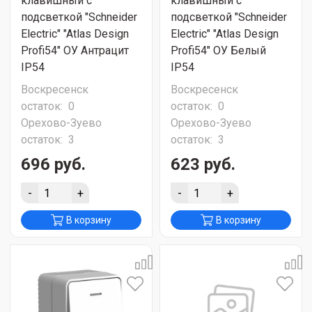
клавишный с
клавишный с
подсветкой "Schneider
подсветкой "Schneider
Electric" "Atlas Design
Electric" "Atlas Design
Profi54" ОУ Антрацит
Profi54" ОУ Белый
IP54
IP54
Воскресенск
Воскресенск
остаток:
0
остаток:
0
Орехово-Зуево
Орехово-Зуево
остаток:
3
остаток:
3
696 руб.
623 руб.
-
+
-
+
В корзину
В корзину