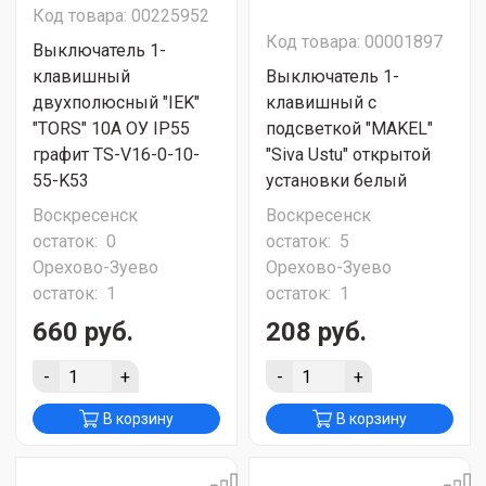
Код товара: 00225952
Код товара: 00001897
Выключатель 1-
клавишный
Выключатель 1-
двухполюсный "IEK"
клавишный с
"TORS" 10А ОУ IP55
подсветкой "MAKEL"
графит TS-V16-0-10-
"Siva Ustu" открытой
55-K53
установки белый
Воскресенск
Воскресенск
остаток:
0
остаток:
5
Орехово-Зуево
Орехово-Зуево
остаток:
1
остаток:
1
660 руб.
208 руб.
-
+
-
+
В корзину
В корзину