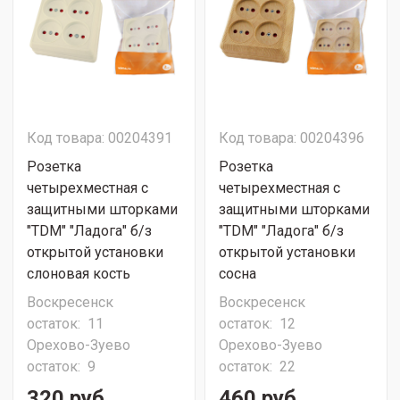
Код товара: 00204391
Код товара: 00204396
Розетка
Розетка
четырехместная с
четырехместная с
защитными шторками
защитными шторками
"ТDМ" "Ладога" б/з
"ТDМ" "Ладога" б/з
открытой установки
открытой установки
слоновая кость
сосна
Воскресенск
Воскресенск
остаток:
11
остаток:
12
Орехово-Зуево
Орехово-Зуево
остаток:
9
остаток:
22
320 руб.
460 руб.