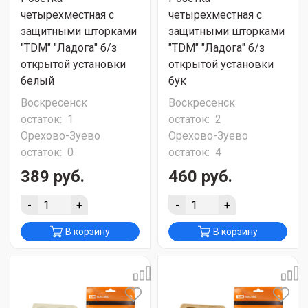
четырехместная с
четырехместная с
защитными шторками
защитными шторками
"ТDМ" "Ладога" б/з
"ТDМ" "Ладога" б/з
открытой установки
открытой установки
белый
бук
Воскресенск
Воскресенск
остаток:
1
остаток:
2
Орехово-Зуево
Орехово-Зуево
остаток:
0
остаток:
4
389 руб.
460 руб.
-
+
-
+
В корзину
В корзину