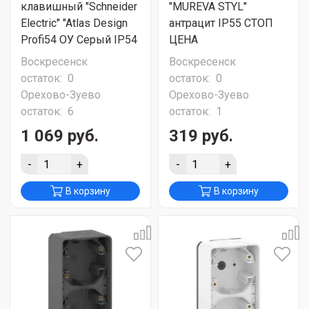
клавишный "Schneider
"MUREVA STYL"
Electric" "Atlas Design
антрацит IP55 СТОП
Profi54 ОУ Серый IP54
ЦЕНА
Воскресенск
Воскресенск
остаток:
0
остаток:
0
Орехово-Зуево
Орехово-Зуево
остаток:
6
остаток:
1
1 069 руб.
319 руб.
-
+
-
+
В корзину
В корзину