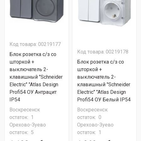
Код товара: 00219177
Код товара: 00219178
Блок розетка с/з со
шторкой +
Блок розетка с/з со
выключатель 2-
шторкой +
клавишный "Schneider
выключатель 2-
Electric" "Atlas Design
клавишный "Schneider
Profi54 ОУ Антрацит
Electric" "Atlas Design
IP54
Profi54 ОУ Белый IP54
Воскресенск
Воскресенск
остаток:
1
остаток:
0
Орехово-Зуево
Орехово-Зуево
остаток:
5
остаток:
1