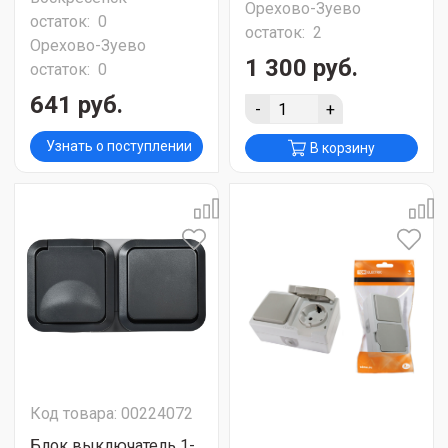
Орехово-Зуево
остаток:
0
остаток:
2
Орехово-Зуево
1 300 руб.
остаток:
0
641 руб.
-
+
Узнать о поступлении
В корзину
Код товара: 00224072
Блок выключатель 1-