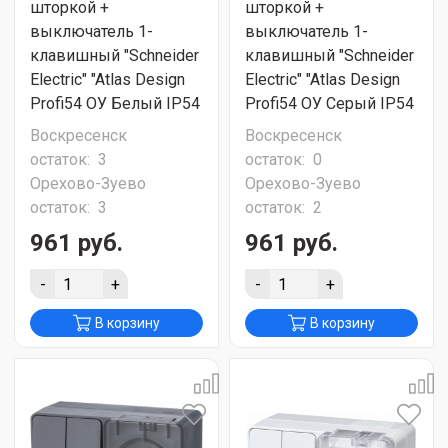
шторкой +
шторкой +
выключатель 1-
выключатель 1-
клавишный "Schneider
клавишный "Schneider
Electric" "Atlas Design
Electric" "Atlas Design
Profi54 ОУ Белый IP54
Profi54 ОУ Серый IP54
Воскресенск
Воскресенск
остаток:
3
остаток:
0
Орехово-Зуево
Орехово-Зуево
остаток:
3
остаток:
2
961 руб.
961 руб.
-
+
-
+
В корзину
В корзину