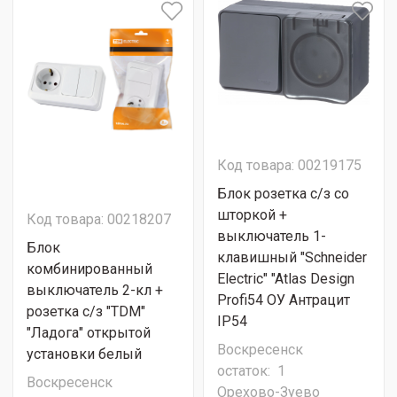
Код товара: 00219175
Блок розетка с/з со
шторкой +
Код товара: 00218207
выключатель 1-
Блок
клавишный "Schneider
комбинированный
Electric" "Atlas Design
выключатель 2-кл +
Profi54 ОУ Антрацит
розетка с/з "TDM"
IP54
"Ладога" открытой
Воскресенск
установки белый
остаток:
1
Воскресенск
Орехово-Зуево