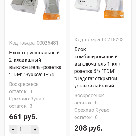
Код товара: 00218203
Код товара: 00025481
Блок
Блок горизонтальный
комбинированный
2-клавишный
выключатель 1-кл +
выключатель+розетка
розетка б/з "TDM"
"ТDМ" "Вуокса" IP54
"Ладога" открытой
Воскресенск
установки белый
остаток:
1
Воскресенск
Орехово-Зуево
остаток:
0
остаток:
3
Орехово-Зуево
661 руб.
остаток:
0
208 руб.
-
+