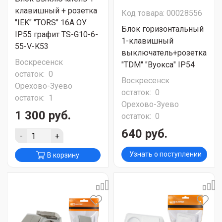
клавишный + розетка
Код товара: 00028556
"IEK" "TORS" 16А ОУ
Блок горизонтальный
IP55 графит TS-G10-6-
1-клавишный
55-V-K53
выключатель+розетка
Воскресенск
"ТDМ" "Вуокса" IP54
остаток:
0
Воскресенск
Орехово-Зуево
остаток:
0
остаток:
1
Орехово-Зуево
1 300 руб.
остаток:
0
640 руб.
-
+
Узнать о поступлении
В корзину