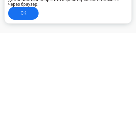
через браузер.
ОК
+7 (800) 700-44-89
Орехово-Зуево
E-mail
id.kilowatt@yandex.ru
Орехово-Зуево