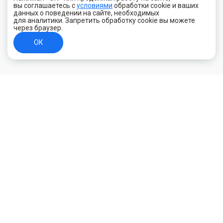
вы соглашаетесь с
условиями
обработки cookie и ваших
данных о поведении на сайте, необходимых
для аналитики. Запретить обработку cookie вы можете
через браузер.
ОК
+7 (800) 700-44-89
Орехово-Зуево
E-mail
id.kilowatt@yandex.ru
Орехово-Зуево