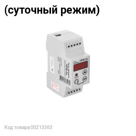
(суточный режим)
Код товара:00213363