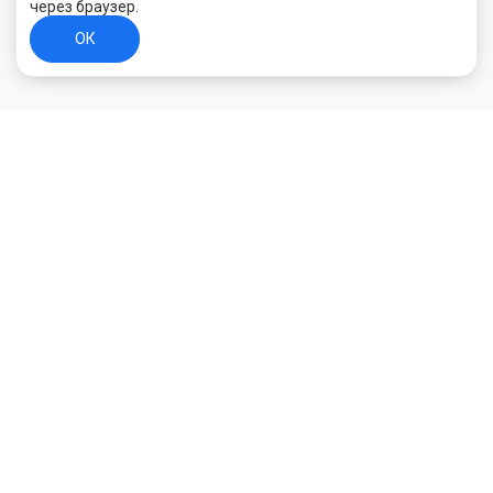
через браузер.
ОК
+7 (800) 700-44-89
Орехово-Зуево
E-mail
id.kilowatt@yandex.ru
Орехово-Зуево