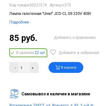
Код товара:00227219
Артикул:573
Лампа галогенная "Uniel" JCD-CL G9 220V 40Вт
Подробнее
85 руб.
Добавить к сравнению
В наличии
22
шт.
Добавить в избранное
-
+
В корзину
Cамовывоз и наличие в магазине
Воскресенск ТРЕСТ,
ул. Урицкого, д. 92, 1-ый эт.