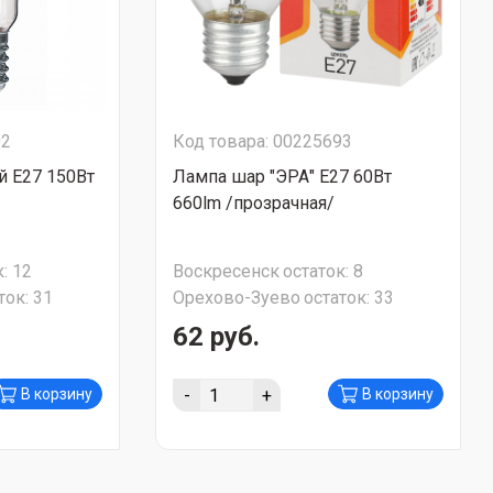
02
Код товара: 00225693
й Е27 150Вт
Лампа шар "ЭРА" Е27 60Вт
660lm /прозрачная/
:
12
Воскресенск
остаток:
8
ток:
31
Орехово-Зуево
остаток:
33
62 руб.
-
+
В корзину
В корзину