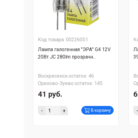
Код товара: 00226051
К
Лампа галогенная "ЭРА" G4 12V
Л
20Вт JC 280lm прозрачн...
3
Воскресенск
остаток:
46
В
Орехово-Зуево
остаток:
145
О
41 руб.
6
-
+
В корзину