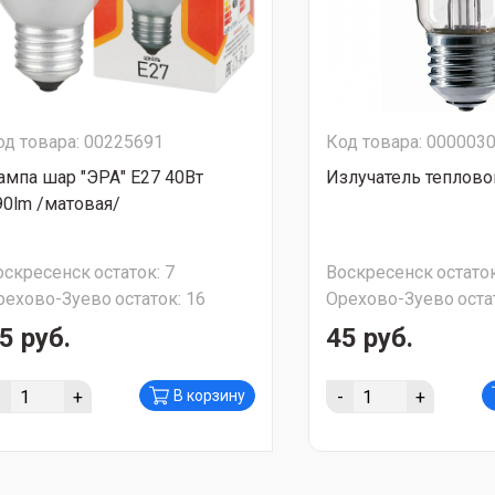
од товара: 00225691
Код товара: 000003
ампа шар "ЭРА" Е27 40Вт
Излучатель теплово
90lm /матовая/
оскресенск
остаток:
7
Воскресенск
остаток
рехово-Зуево
остаток:
16
Орехово-Зуево
оста
5 руб.
45 руб.
-
+
-
+
В корзину