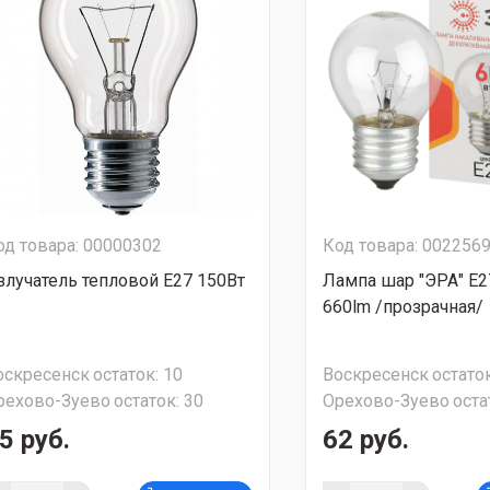
од товара: 00000302
Код товара: 002256
злучатель тепловой Е27 150Вт
Лампа шар "ЭРА" Е2
660lm /прозрачная/
оскресенск
остаток:
10
Воскресенск
остаток
рехово-Зуево
остаток:
30
Орехово-Зуево
оста
5 руб.
62 руб.