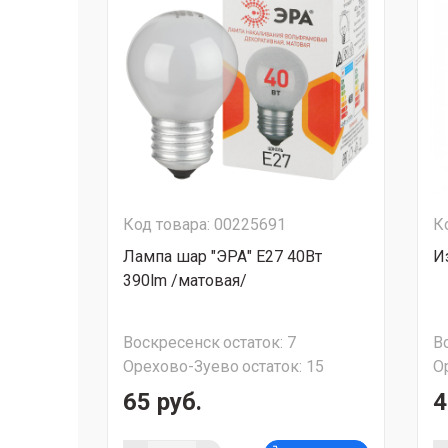
Код товара: 00225691
К
Лампа шар "ЭРА" Е27 40Вт
И
390lm /матовая/
Воскресенск
остаток:
7
В
Орехово-Зуево
остаток:
15
О
65 руб.
4