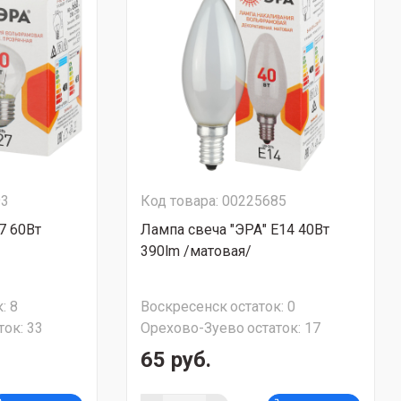
93
Код товара: 00225685
7 60Вт
Лампа свеча "ЭРА" Е14 40Вт
390lm /матовая/
:
8
Воскресенск
остаток:
0
ток:
33
Орехово-Зуево
остаток:
17
65 руб.