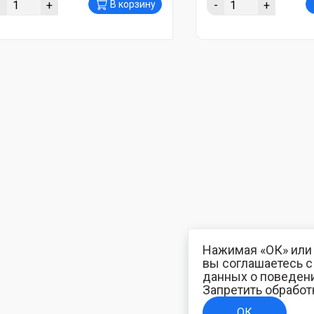
-
+
-
+
В корзину
Нажимая «ОК» или 
вы соглашаетесь 
данных о поведени
Запретить обработ
ОК