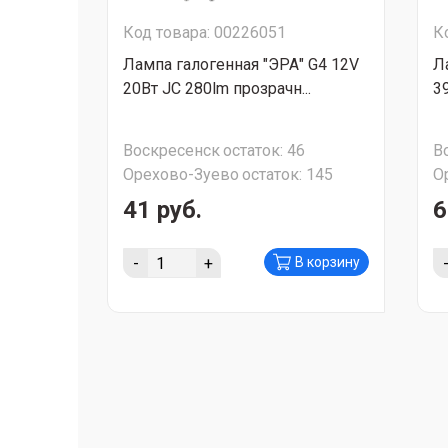
Код товара: 00226051
К
Лампа галогенная "ЭРА" G4 12V
Л
20Вт JC 280lm прозрачн...
3
Воскресенск
остаток:
46
В
Орехово-Зуево
остаток:
145
О
41 руб.
6
-
+
В корзину