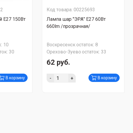
02
Код товара: 00225693
й Е27 150Вт
Лампа шар "ЭРА" Е27 60Вт
660lm /прозрачная/
:
10
Воскресенск
остаток:
8
ток:
30
Орехово-Зуево
остаток:
33
62 руб.
-
+
В корзину
В корзину