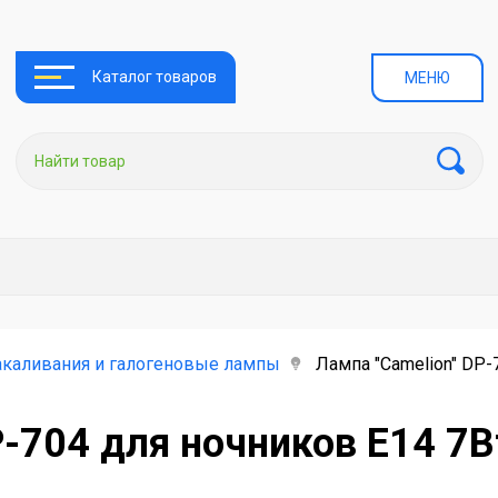
Каталог товаров
МЕНЮ
каливания и галогеновые лампы
Лампа "Camelion" DP-
P-704 для ночников Е14 7В