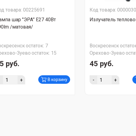
од товара: 00225691
Код товара: 000003
ампа шар "ЭРА" Е27 40Вт
Излучатель теплово
90lm /матовая/
оскресенск
остаток:
7
Воскресенск
остаток
рехово-Зуево
остаток:
15
Орехово-Зуево
оста
5 руб.
45 руб.
-
+
-
+
В корзину