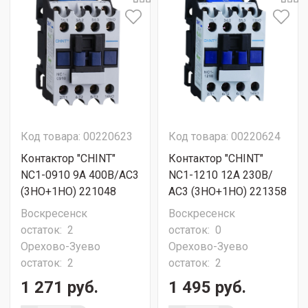
Код товара: 00220623
Код товара: 00220624
Контактор "CHINT"
Контактор "CHINT"
NC1-0910 9А 400В/АС3
NC1-1210 12А 230В/
(3НО+1НО) 221048
АС3 (3НО+1НО) 221358
Воскресенск
Воскресенск
остаток:
2
остаток:
0
Орехово-Зуево
Орехово-Зуево
остаток:
2
остаток:
2
1 271 руб.
1 495 руб.