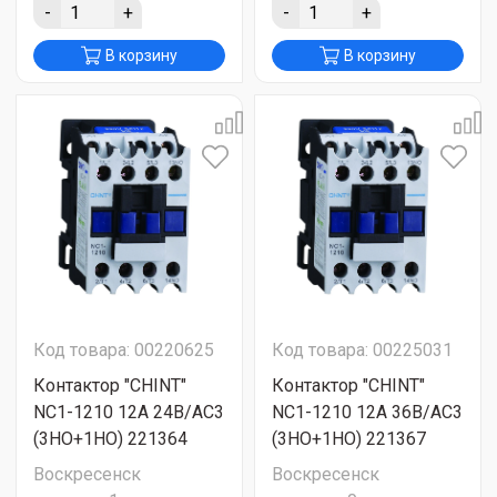
-
+
-
+
В корзину
В корзину
Код товара: 00220625
Код товара: 00225031
Контактор "CHINT"
Контактор "CHINT"
NC1-1210 12А 24В/АС3
NC1-1210 12А 36В/АС3
(3НО+1НО) 221364
(3НО+1НО) 221367
Воскресенск
Воскресенск