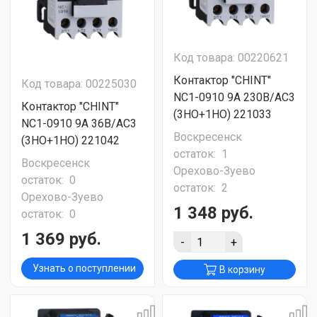
Код товара: 00220621
Контактор "CHINT"
Код товара: 00225030
NC1-0910 9А 230В/АС3
Контактор "CHINT"
(3НО+1НО) 221033
NC1-0910 9А 36В/АС3
Воскресенск
(3НО+1НО) 221042
остаток:
1
Воскресенск
Орехово-Зуево
остаток:
0
остаток:
2
Орехово-Зуево
1 348 руб.
остаток:
0
1 369 руб.
-
+
Узнать о поступлении
В корзину