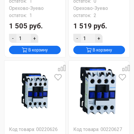
остаток:
1
остаток:
0
Орехово-Зуево
Орехово-Зуево
остаток:
1
остаток:
2
1 505 руб.
1 519 руб.
-
+
-
+
В корзину
В корзину
Код товара: 00220626
Код товара: 00220627