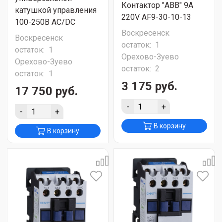
Контактор "ABB" 9A
катушкой управления
220V AF9-30-10-13
100-250В AC/DC
Воскресенск
Воскресенск
остаток:
1
остаток:
1
Орехово-Зуево
Орехово-Зуево
остаток:
2
остаток:
1
3 175 руб.
17 750 руб.
-
+
-
+
В корзину
В корзину