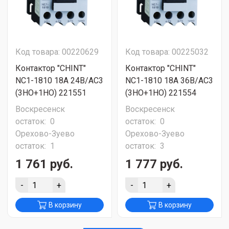
Код товара: 00220629
Код товара: 00225032
Контактор "CHINT"
Контактор "CHINT"
NC1-1810 18А 24В/АС3
NC1-1810 18А 36В/АС3
(3НО+1НО) 221551
(3НО+1НО) 221554
Воскресенск
Воскресенск
остаток:
0
остаток:
0
Орехово-Зуево
Орехово-Зуево
остаток:
1
остаток:
3
1 761 руб.
1 777 руб.
-
+
-
+
В корзину
В корзину