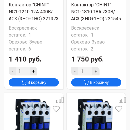
Контактор "CHINT"
Контактор "CHINT"
NC1-1210 12А 400В/
NC1-1810 18А 230В/
АС3 (3НО+1НО) 221373
АС3 (3НО+1НО) 221545
Воскресенск
Воскресенск
остаток:
1
остаток:
1
Орехово-Зуево
Орехово-Зуево
остаток:
6
остаток:
2
1 410 руб.
1 750 руб.
-
+
-
+
В корзину
В корзину