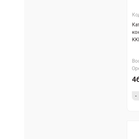
Ко
Ка
ко
KK
Во
Ор
4
-