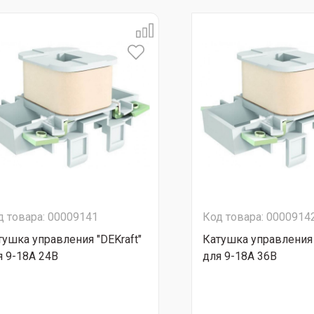
д товара: 00009141
Код товара: 0000914
тушка управления "DEKraft"
Катушка управления 
я 9-18А 24В
для 9-18А 36В