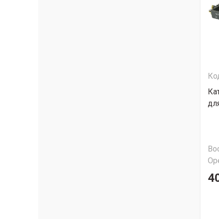
Ко
Ка
дл
Во
Ор
4