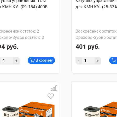
тушка управления "TDM"
Катушка управления
я КМН КУ- (09-18А) 400В
для КМН КУ- (25-32А
скресенск
остаток:
2
Воскресенск
остаток
ехово-Зуево
остаток:
3
Орехово-Зуево
остат
94 руб.
401 руб.
+
-
+
В корзину