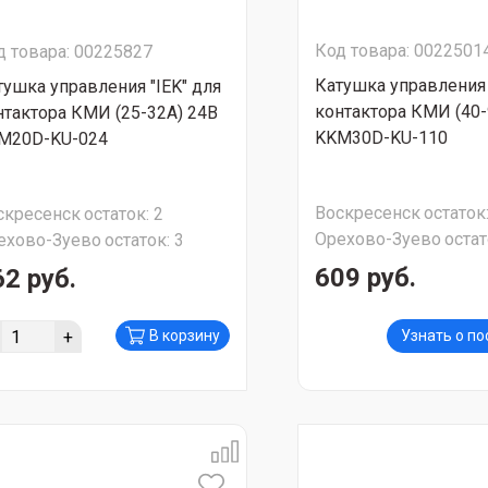
Код товара: 0022501
д товара: 00225827
Катушка управления 
тушка управления "IEK" для
контактора КМИ (40-
нтактора КМИ (25-32А) 24В
KKM30D-KU-110
M20D-KU-024
Воскресенск
остаток
скресенск
остаток:
2
Орехово-Зуево
остат
ехово-Зуево
остаток:
3
609 руб.
62 руб.
+
В корзину
Узнать о п