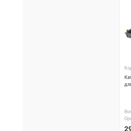
Ко
Ка
дл
Во
Ор
2