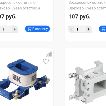
скресенск
остаток:
0
Воскресенск
остаток
ехово-Зуево
остаток:
4
Орехово-Зуево
остат
07 руб.
107 руб.
+
-
+
В корзину