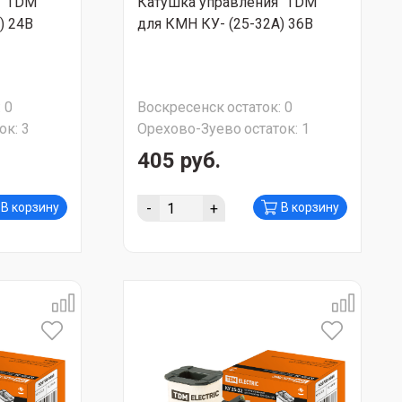
 "TDM"
Катушка управления "TDM"
) 24В
для КМН КУ- (25-32А) 36В
:
0
Воскресенск
остаток:
0
ок:
3
Орехово-Зуево
остаток:
1
405 руб.
-
+
В корзину
В корзину