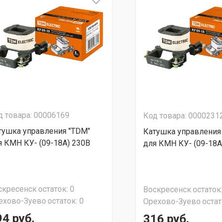
д товара: 00006169
Код товара: 0000231
тушка управления "TDM"
Катушка управления
я КМН КУ- (09-18А) 230В
для КМН КУ- (09-18А
скресенск
остаток:
0
Воскресенск
остаток
ехово-Зуево
остаток:
0
Орехово-Зуево
остат
94 руб.
316 руб.