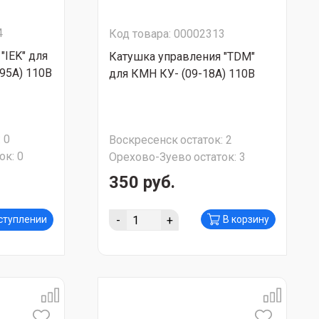
4
Код товара: 00002313
"IEK" для
Катушка управления "TDM"
95А) 110В
для КМН КУ- (09-18А) 110В
:
0
Воскресенск
остаток:
2
ок:
0
Орехово-Зуево
остаток:
3
350 руб.
-
+
оступлении
В корзину