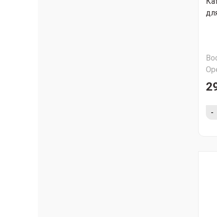
Ка
дл
Во
Ор
2
-