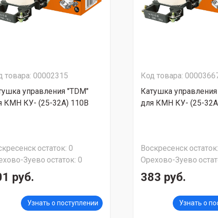
д товара: 00002315
Код товара: 0000366
тушка управления "TDM"
Катушка управления
я КМН КУ- (25-32А) 110В
для КМН КУ- (25-32А
скресенск
остаток:
0
Воскресенск
остаток
ехово-Зуево
остаток:
0
Орехово-Зуево
остат
01 руб.
383 руб.
Узнать о поступлении
Узнать о п