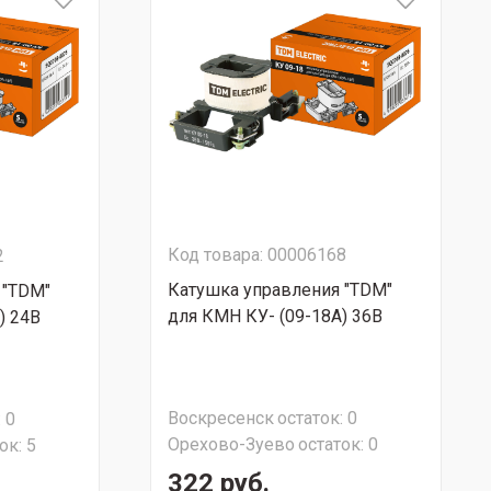
Код товара: 00006168
2
Катушка управления "TDM"
 "TDM"
для КМН КУ- (09-18А) 36В
) 24В
Воскресенск
остаток:
0
:
0
Орехово-Зуево
остаток:
0
ок:
5
322 руб.