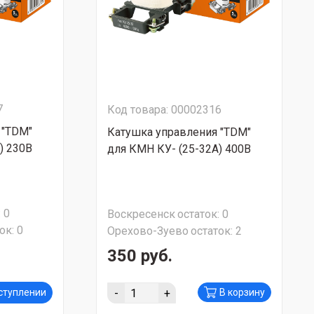
7
Код товара: 00002316
 "TDM"
Катушка управления "TDM"
) 230В
для КМН КУ- (25-32А) 400В
:
0
Воскресенск
остаток:
0
ок:
0
Орехово-Зуево
остаток:
2
350 руб.
-
+
оступлении
В корзину