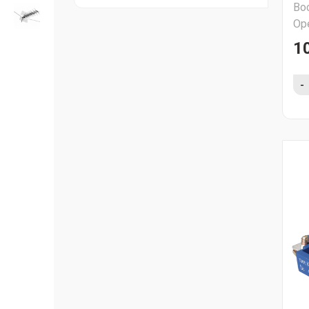
Во
Ор
1
-