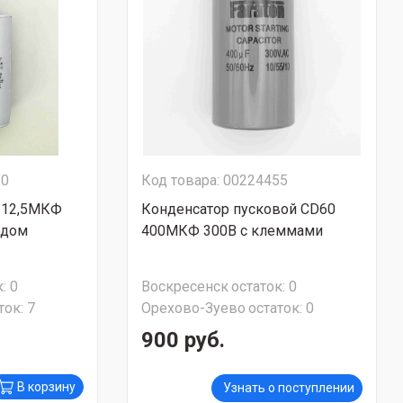
20
Код товара: 00224455
 12,5МКФ
Конденсатор пусковой CD60
одом
400МКФ 300В с клеммами
:
0
Воскресенск
остаток:
0
ток:
7
Орехово-Зуево
остаток:
0
900 руб.
В корзину
Узнать о поступлении