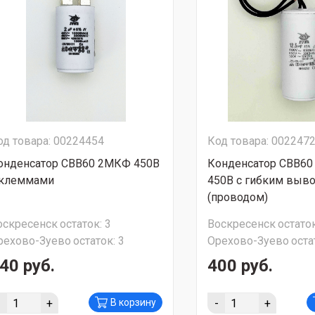
од товара: 00224454
Код товара: 002247
онденсатор CBB60 2МКФ 450В
Конденсатор CBB60
 клеммами
450В с гибким выв
(проводом)
оскресенск
остаток:
3
Воскресенск
остаток
рехово-Зуево
остаток:
3
Орехово-Зуево
оста
40 руб.
400 руб.
-
+
-
+
В корзину