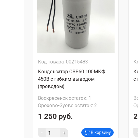
Код товара: 00215483
К
Конденсатор CBB60 100МКФ
К
450В с гибким выводом
с
(проводом)
Воскресенск
остаток:
1
В
Орехово-Зуево
остаток:
2
О
1 250 руб.
2
-
+
В корзину