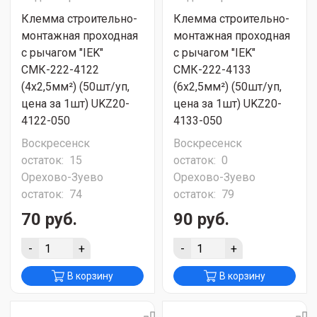
Клемма строительно-
Клемма строительно-
монтажная проходная
монтажная проходная
с рычагом "IEK"
с рычагом "IEK"
СМК-222-4122
СМК-222-4133
(4х2,5мм²) (50шт/уп,
(6х2,5мм²) (50шт/уп,
цена за 1шт) UKZ20-
цена за 1шт) UKZ20-
4122-050
4133-050
Воскресенск
Воскресенск
остаток:
15
остаток:
0
Орехово-Зуево
Орехово-Зуево
остаток:
74
остаток:
79
70 руб.
90 руб.
-
+
-
+
В корзину
В корзину