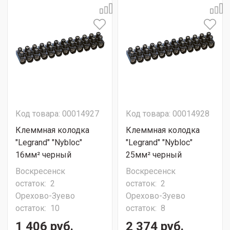
Код товара: 00014927
Код товара: 00014928
Клеммная колодка
Клеммная колодка
"Legrand" "Nybloc"
"Legrand" "Nybloc"
16мм² черный
25мм² черный
Воскресенск
Воскресенск
остаток:
2
остаток:
2
Орехово-Зуево
Орехово-Зуево
остаток:
10
остаток:
8
1 406 руб.
2 374 руб.