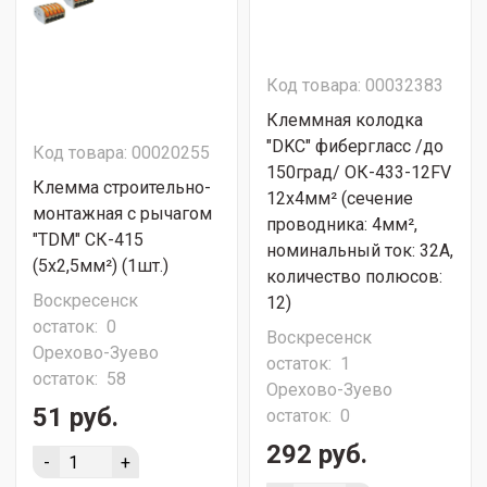
Код товара: 00032383
Клеммная колодка
"DKC" фибергласс /до
Код товара: 00020255
150град/ ОК-433-12FV
Клемма строительно-
12х4мм² (сечение
монтажная с рычагом
проводника: 4мм²,
"TDM" СК-415
номинальный ток: 32А,
(5х2,5мм²) (1шт.)
количество полюсов:
Воскресенск
12)
остаток:
0
Воскресенск
Орехово-Зуево
остаток:
1
остаток:
58
Орехово-Зуево
51 руб.
остаток:
0
292 руб.
-
+