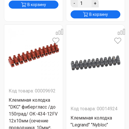
-
+
В корзину
В корзину
Код товара: 00009692
Клеммная колодка
"DKC" фибергласс /до
Код товара: 00014924
150град/ ОК-434-12FV
Клеммная колодка
12х10мм (сечение
"Legrand" "Nybloc"
проводника: 10мм²,