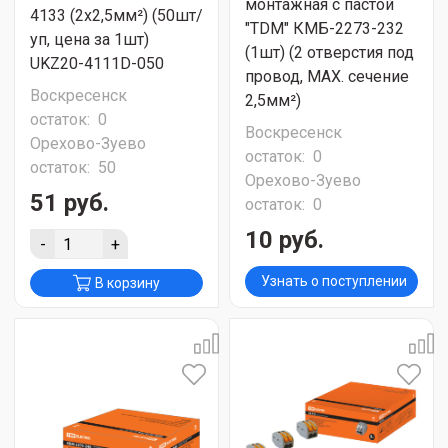
монтажная с пастой
4133 (2х2,5мм²) (50шт/
"TDM" КМБ-2273-232
уп, цена за 1шт)
(1шт) (2 отверстия под
UKZ20-4111D-050
провод, MAX. сечение
Воскресенск
2,5мм²)
остаток:
0
Воскресенск
Орехово-Зуево
остаток:
0
остаток:
50
Орехово-Зуево
51 руб.
остаток:
0
10 руб.
-
+
Узнать о поступлении
В корзину