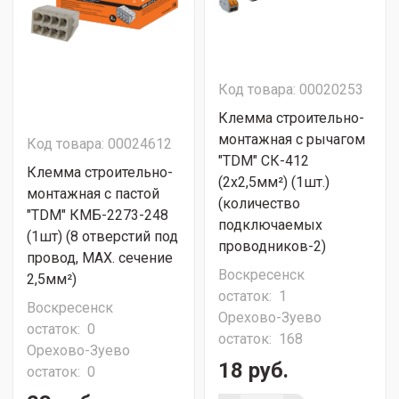
Код товара: 00020253
Клемма строительно-
монтажная с рычагом
Код товара: 00024612
"TDM" СК-412
Клемма строительно-
(2х2,5мм²) (1шт.)
монтажная с пастой
(количество
"TDM" КМБ-2273-248
подключаемых
(1шт) (8 отверстий под
проводников-2)
провод, MAX. сечение
Воскресенск
2,5мм²)
остаток:
1
Воскресенск
Орехово-Зуево
остаток:
0
остаток:
168
Орехово-Зуево
18 руб.
остаток:
0