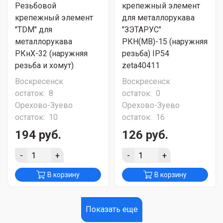
Резьбовой
крепежный элемент
крепежный элемент
для металлорукава
"TDM" для
"ЗЭТАРУС"
металлорукава
РКН(МВ)-15 (наружняя
РКнХ-32 (наружняя
резьба) IP54
резьба и хомут)
zeta40411
Воскресенск
Воскресенск
остаток:
8
остаток:
0
Орехово-Зуево
Орехово-Зуево
остаток:
10
остаток:
16
194 руб.
126 руб.
-
+
-
+
В корзину
В корзину
Показать еще