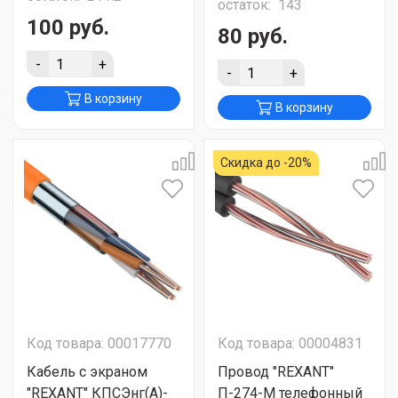
остаток:
143
100 руб.
80 руб.
-
+
-
+
В корзину
В корзину
Скидка до -20%
Код товара: 00017770
Код товара: 00004831
Кабель с экраном
Провод "REXANT"
"REXANT" КПСЭнг(А)-
П-274-М телефонный