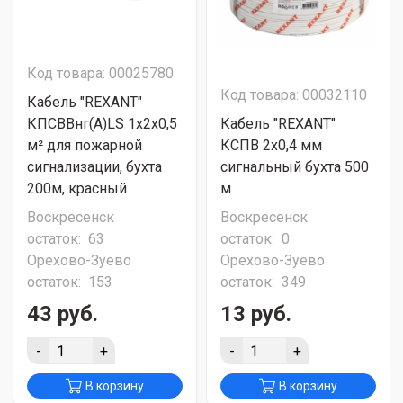
Код товара: 00025780
Код товара: 00032110
Кабель "REXANT"
КПСВВнг(А)LS 1x2x0,5
Кабель "REXANT"
м² для пожарной
КСПВ 2х0,4 мм
сигнализации, бухта
сигнальный бухта 500
200м, красный
м
Воскресенск
Воскресенск
остаток:
63
остаток:
0
Орехово-Зуево
Орехово-Зуево
остаток:
153
остаток:
349
43 руб.
13 руб.
-
+
-
+
В корзину
В корзину