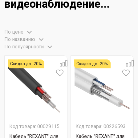
видеонаблюдение...
По цене
По названию
По популярности
Скидка до -20%
Скидка до -20%
Код товара: 00029115
Код товара: 00226593
Кабель "REXANT" для
Кабель "REXANT" для