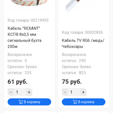
Код товара: 00219993
Кабель "REXANT"
Код товара: 00002836
КСПВ 8х0,5 мм
сигнальный бухта
Кабель TV RG6 /медь/
200м
Чебоксары
Воскресенск
Воскресенск
остаток:
0
остаток:
290
Орехово-Зуево
Орехово-Зуево
остаток:
335
остаток:
825
61 руб.
75 руб.
-
+
-
+
В корзину
В корзину