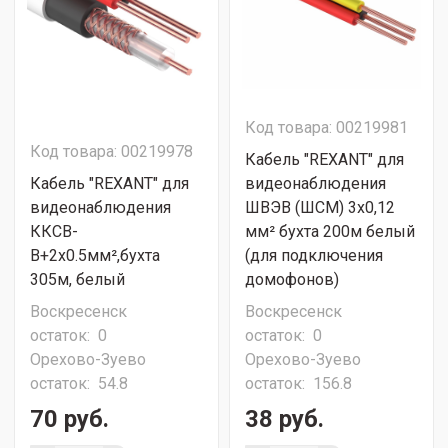
Код товара: 00219981
Код товара: 00219978
Кабель "REXANT" для
Кабель "REXANT" для
видеонаблюдения
видеонаблюдения
ШВЭВ (ШСМ) 3x0,12
ККСВ-
мм² бухта 200м белый
В+2х0.5мм²,бухта
(для подключения
305м, белый
домофонов)
Воскресенск
Воскресенск
остаток:
0
остаток:
0
Орехово-Зуево
Орехово-Зуево
остаток:
54.8
остаток:
156.8
70 руб.
38 руб.