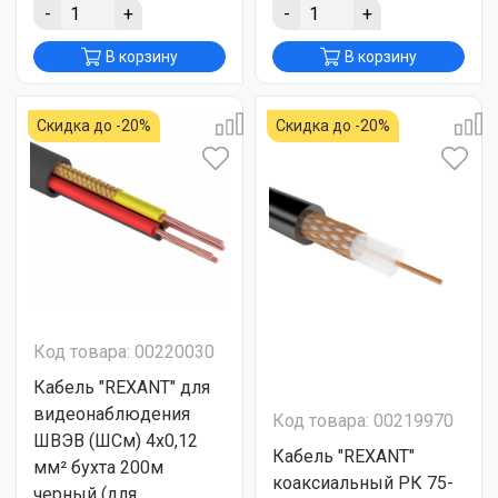
-
+
-
+
В корзину
В корзину
Скидка до -20%
Скидка до -20%
Код товара: 00220030
Кабель "REXANT" для
видеонаблюдения
Код товара: 00219970
ШВЭВ (ШСм) 4x0,12
Кабель "REXANT"
мм² бухта 200м
коаксиальный РК 75-
черный (для