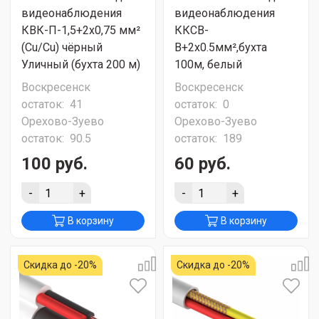
видеонаблюдения
видеонаблюдения
КВК-П-1,5+2x0,75 мм²
ККСВ-
(Cu/Cu) чёрный
В+2х0.5мм²,бухта
Уличный (бухта 200 м)
100м, белый
Воскресенск
Воскресенск
остаток:
41
остаток:
0
Орехово-Зуево
Орехово-Зуево
остаток:
90.5
остаток:
189
100 руб.
60 руб.
-
+
-
+
В корзину
В корзину
Скидка до -20%
Скидка до -20%