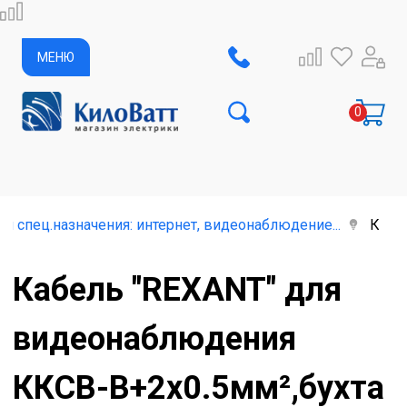
МЕНЮ
и спец.назначения: интернет, видеонаблюдение...
Кабе
Кабель "REXANT" для
видеонаблюдения
ККСВ-В+2х0.5мм²,бухта