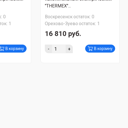
"THERMEX"...
:
0
Воскресенск
остаток:
0
ток:
1
Орехово-Зуево
остаток:
1
16 810 руб.
-
+
В корзину
В корзину