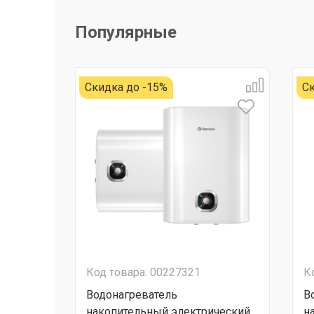
Популярные
Скидка до -15%
Ск
Код товара: 00227321
К
Водонагреватель
В
накопительный электрический
н