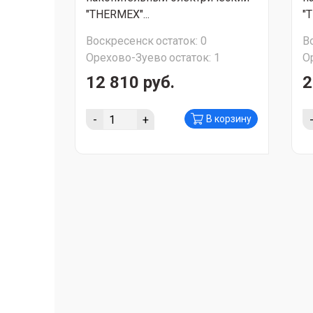
"THERMEX"...
"
Воскресенск
остаток:
0
В
Орехово-Зуево
остаток:
1
О
12 810 руб.
2
-
+
В корзину