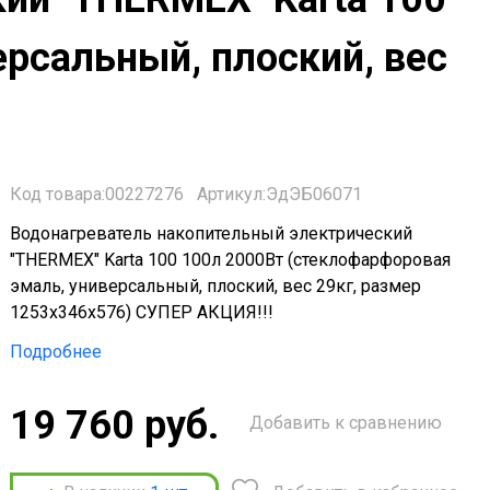
рсальный, плоский, вес
Код товара:00227276
Артикул:ЭдЭБ06071
Водонагреватель накопительный электрический
"THERMEX" Karta 100 100л 2000Вт (стеклофарфоровая
эмаль, универсальный, плоский, вес 29кг, размер
1253x346x576) СУПЕР АКЦИЯ!!!
Подробнее
19 760 руб.
Добавить к сравнению