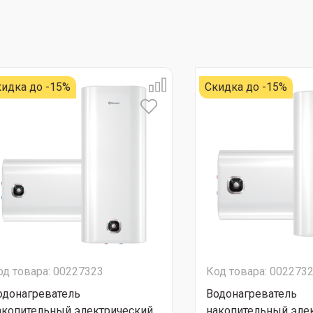
идка до -15%
Скидка до -15%
од товара: 00227323
Код товара: 002273
одонагреватель
Водонагреватель
акопительный электрический
накопительный эле