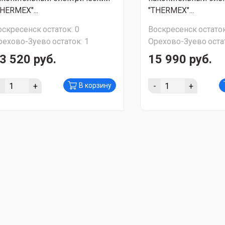
THERMEX"...
"THERMEX"...
оскресенск
остаток:
0
Воскресенск
остаток
рехово-Зуево
остаток:
1
Орехово-Зуево
оста
3 520 руб.
15 990 руб.
-
+
-
+
В корзину